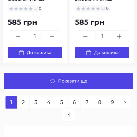
0
0
585 грн
585 грн
До кошика
До кошика
Показати ще
1
2
3
4
5
6
7
8
9
>
>|