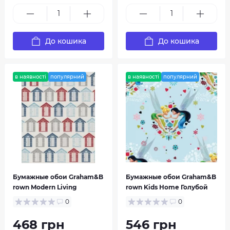
Kids & Home
Kids & Home 5
До кошика
До кошика
в наявності
популярний
в наявності
популярний
Kids@Home
Paradise
Бумажные обои Graham&B
Бумажные обои Graham&B
rown Modern Living
rown Kids Home Голубой
0
0
468 грн
546 грн