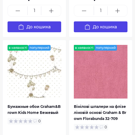
Prestige
Simplicity
До кошика
До кошика
в наявності
популярний
в наявності
популярний
Symmetry
Vermeil
Бумажные обои Graham&B
Вінілові шпалери на флізе
rown Kids Home Бежевый
ліновій основі Graham & Br
own Florabunda 32-709
0
0