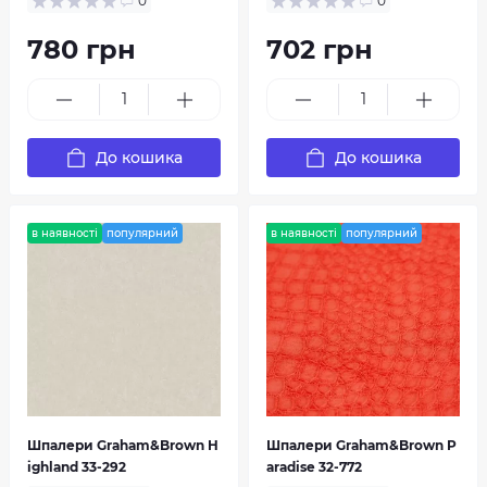
0
0
780 грн
702 грн
До кошика
До кошика
в наявності
популярний
в наявності
популярний
Шпалери Graham&Brown H
Шпалери Graham&Brown P
ighland 33-292
aradise 32-772