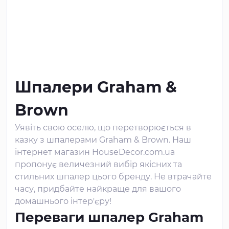
Шпалери Graham &
Brown
Уявіть свою оселю, що перетворюється в
казку з шпалерами Graham & Brown. Наш
інтернет магазин HouseDecor.com.ua
пропонує величезний вибір якісних та
стильних шпалер цього бренду. Не втрачайте
часу, придбайте найкраще для вашого
домашнього інтер'єру!
Переваги шпалер Graham