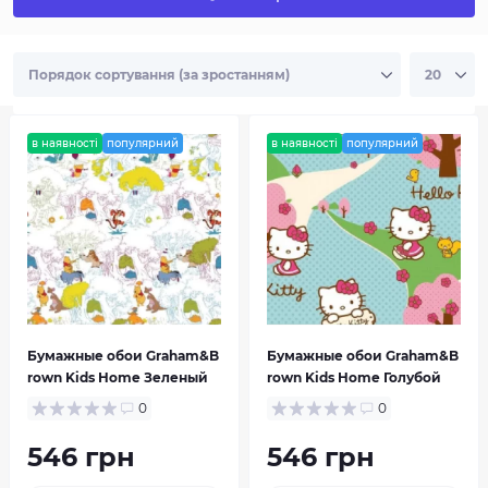
в наявності
популярний
в наявності
популярний
Florabunda
Graham & Brown
Бумажные обои Graham&B
Бумажные обои Graham&B
rown Kids Home Зеленый
rown Kids Home Голубой
0
0
546 грн
546 грн
Graham & Brown
Highland