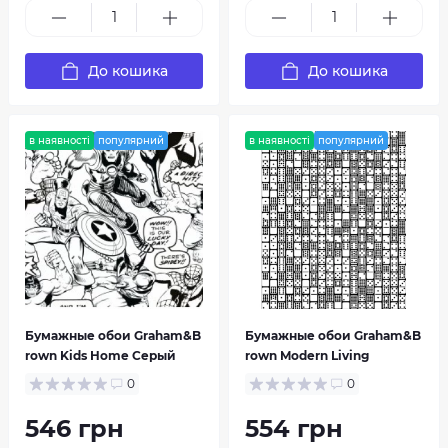
До кошика
До кошика
в наявності
популярний
в наявності
популярний
Individual Kids Home
Kabuki
Бумажные обои Graham&B
Бумажные обои Graham&B
rown Kids Home Серый
rown Modern Living
0
0
546 грн
554 грн