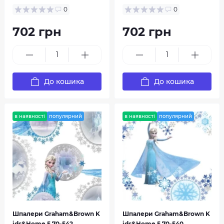
0
0
702 грн
702 грн
До кошика
До кошика
в наявності
популярний
в наявності
популярний
Шпалери Graham&Brown K
Шпалери Graham&Brown K
ids&Home 5 70-542
ids&Home 5 70-540