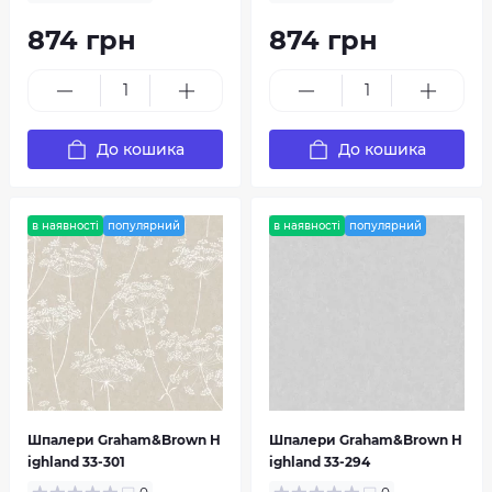
Простота придбання на
874 грн
874 грн
HouseDecor.com.ua
Купити шпалери Graham & Brown на
HouseDecor.com.ua легко та зручно. Просто
оберіть свої улюблені дизайни та кольори,
До кошика
До кошика
додайте їх до кошика і оформіть замовлення.
Ми пропонуємо швидку доставку по всій
Україні, щоб ви могли насолоджуватися новим
в наявності
популярний
в наявності
популярний
інтер'єром якомога швидше.
Не витрачайте багато часу на пошук ідеальних
шпалер для свого будинку. Купуйте шпалери
Graham & Brown в інтернет магазині
HouseDecor.com.ua прямо зараз та створюйте
неповторний стиль вашого інтер'єру!
Шпалери Graham&Brown H
Шпалери Graham&Brown H
ighland 33-301
ighland 33-294