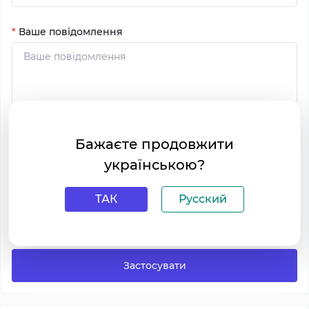
*
Ваше повідомлення
Бажаєте продовжити
українською?
ТАК
Русский
Я прочитав
Політика безпеки
і згоден з вимогами
Застосувати