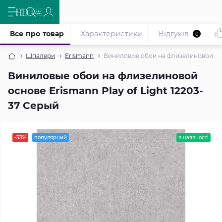
Все про товар
Характеристики
Відгуків
0
Шпалери
Erismann
Виниловые обои на флизелиновой осно
Виниловые обои на флизелиновой
основе Erismann Play of Light 12203-
37 Серый
-33%
популярний
в наявності