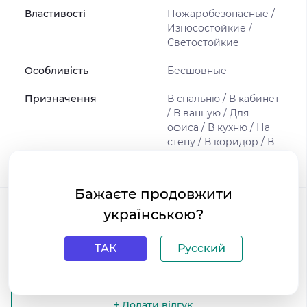
Властивості
Пожаробезопасные /
Износостойкие /
Светостойкие
Особливість
Бесшовные
Призначення
В спальню / В кабинет
/ В ванную / Для
офиса / В кухню / На
стену / В коридор / В
кафе / В гостиную
Бажаєте продовжити
Відгуки
українською?
0
/ 5
ТАК
Русский
середній рейтинг товару
+ Додати відгук