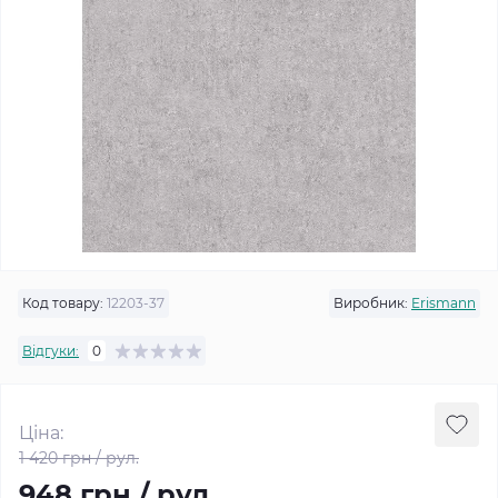
Код товару:
12203-37
Виробник:
Erismann
Відгуки:
0
Ціна:
1 420 грн / рул.
948 грн / рул.