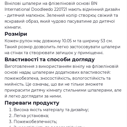
Вінілові шпалери на флізеліновій основі BN
International Doodleedo 220721 мають відмінний дизайн
- дитячий малюнок. Зелений колір створює свіжий та
яскравий образ, який чудово пасуватиме до дитячої
кімнати.
Розміри
Кожен рулон має довжину 10.05 м та ширину 53 см.
Такий розмір дозволить легко застосовувати шпалери
на стінах та створювати затишок у приміщенні.
Властивості та способи догляду
Виготовлення з використанням вінілу на флізеліновій
основі надає шпалерам додаткових властивостей:
пожежобезпека, зносостійкість, вологостійкість та
мийність. Це означає, що ви не тільки зможете
прикрасити дитячу кімнату стильними шпалерами, але
й легко доглядати за ними.
Переваги продукту
Висока якість матеріалу та дизайну;
Легка установка;
Пожежобезпечність;