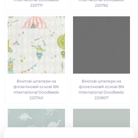
220771
220762
Вінілові шпалери на
Вінілові шпалери на
флізеліновій основі BN
флізеліновій основі BN
International Doodleedo
International Doodleedo
220740
220807