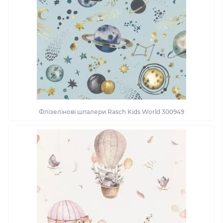
Флізелінові шпалери Rasch Kids World 300949