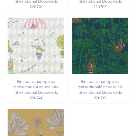
International Doodleedo
International Doodleedo
220712
220783
Вінілові шпалери на
Вінілові шпалери на
флізеліновій основі BN
флізеліновій основі BN
International Doodleedo
International Doodleedo
220741
220713