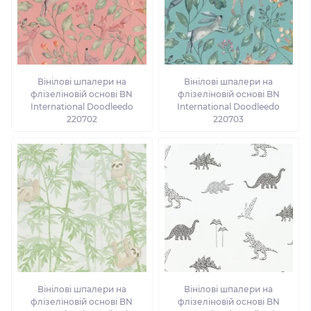
Вінілові шпалери на
Вінілові шпалери на
флізеліновій основі BN
флізеліновій основі BN
International Doodleedo
International Doodleedo
220702
220703
Вінілові шпалери на
Вінілові шпалери на
флізеліновій основі BN
флізеліновій основі BN