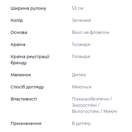
Ширина рулону
53 см
Колір
Зелений
Основа
Вініл на флізеліні
Країна
Голандія
Країна реєстрації
Голандія
бренду
Малюнок
Дитячі
Спосіб догляду
Миються
Властивості
Пожежобезпечні /
Зносостійкі /
Вологостійкі / Миючі
Призначення
В дитячу