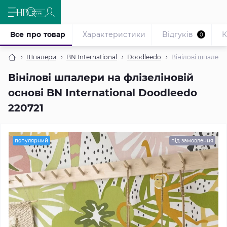
Все про товар
Характеристики
Відгуків
К
0
Шпалери
BN International
Doodleedo
Вінілові шпалери 
Вінілові шпалери на флізеліновій
основі BN International Doodleedo
220721
популярний
під замовлення