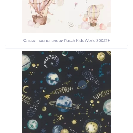
Флізелінові шпалери Rasch Kids World 300529