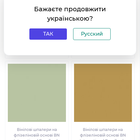
Бажаєте продовжити
українською?
ТАК
Русский
Вінілові шпалери на
Вінілові шпалери на
флізеліновій основі BN
флізеліновій основі BN
International Doodleedo
International Doodleedo
220782
220806
Вінілові шпалери на
Вінілові шпалери на
флізеліновій основі BN
флізеліновій основі BN