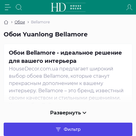
Обои
Bellamore
Обои Yuanlong Bellamore
Обои Bellamore - идеальное решение
для вашего интерьера
HouseDecor.com.ua предлагает широкий
выбор обоев Bellamore, которые станут
прекрасным дополнением к вашему
интерьеру. Bellamore – это бренд, известный
своим качеством и стильными решениями.
Купить обои Bellamore в нашем интернет-
магазине – это сделать правильный выбор
Развернуть
для создания уютной и элегантной
атмосферы в вашем доме или офисе.
Фильтр
В коллекции обоев Bellamore вы найдете