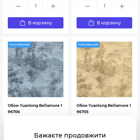
В корзину
В корзину
популярний
популярний
Обои Yuanlong Bellamore 1
Обои Yuanlong Bellamore 1
96706
96705
0
0
1 688 грн
1 390 грн
Бажаєте продовжити