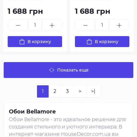
1 688 грн
1 688 грн
В корзину
В корзину
Показать еще
1
2
3
>
>|
Обои Bellamore
Обои Bellamore - это идеальное решение для
создания стильного и уютного интерьера. В
интернет-магазине HouseDecor.com.ua вы