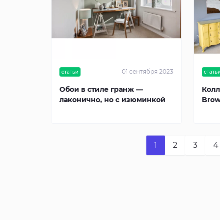
01 сентября 2023
статьи
стать
Обои в стиле гранж —
Колл
лаконично, но с изюминкой
Brow
1
2
3
4