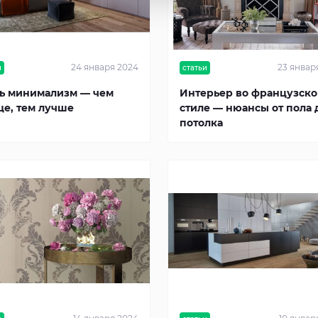
24 января 2024
23 январ
и
статьи
ь минимализм — чем
Интерьер во французск
е, тем лучше
стиле — нюансы от пола 
потолка