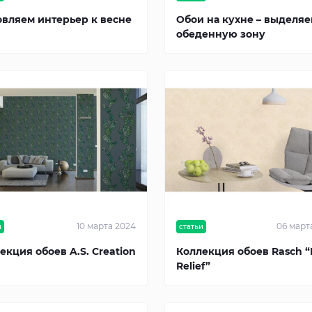
вляем интерьер к весне
Обои на кухне – выделя
обеденную зону
10 марта 2024
06 март
и
статьи
екция обоев A.S. Creation
Коллекция обоев Rasch 
Relief”