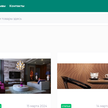
ывы
Контакты
15 марта 2024
14 март
и
статьи