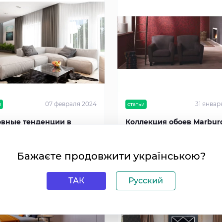
07 февраля 2024
31 январ
и
статьи
вные тенденции в
Коллекция обоев Marbur
йне интерьера 2024 года
«Domotex New Style»
Бажаєте продовжити українською?
ТАК
Русский