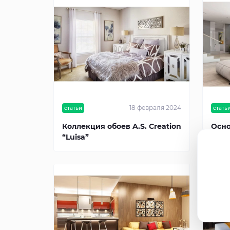
18 февраля 2024
статьи
стать
Коллекция обоев A.S. Creation
Осно
“Luisa”
диза