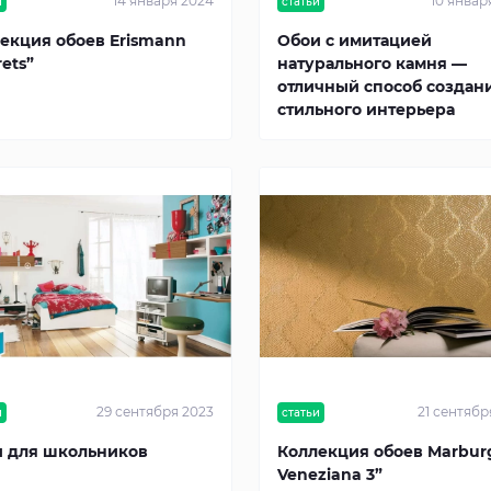
14 января 2024
10 январ
и
статьи
екция обоев Erismann
Обои с имитацией
rets”
натурального камня —
отличный способ создан
стильного интерьера
29 сентября 2023
21 сентябр
и
статьи
 для школьников
Коллекция обоев Marbur
Veneziana 3”