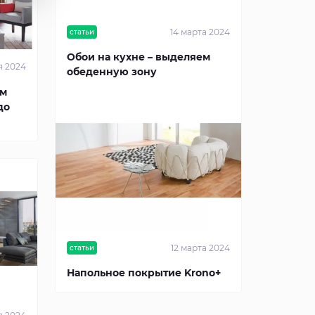
14 марта 2024
статьи
Обои на кухне – выделяем
я 2024
обеденную зону
ом
до
12 марта 2024
статьи
Напольное покрытие Krono+