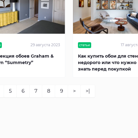
29 августа 2023
17 август
и
статьи
екция обоев Graham &
Как купить обои для стен
n “Summetry”
недорого или что нужно
знать перед покупкой
5
6
7
8
9
>
>|