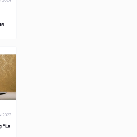
я 2024
ия
я 2023
g “La