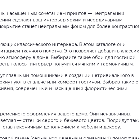
ены насыщенным сочетанием принтов — нейтральный
ений сделают ваш интерьер ярким и неординарным.
окрытие станет нейтральным фоном для более контрастно
яющих классического интерьера. В этом каталоге они
тацией тканного полотна. Это позволяет добавить класси
ю атмосферу в доме. Выбирайте такие обои для гостиной,
гость полосы, интерьер получится мягким и гармоничным.
нут главными помощниками в создании нетривиального в
еркнут уют в спальне или комфорт гостиной. Выбрав такие 
расивый, современный и насыщенный флористическими
временного оформления вашего дома. Они ненавязчивы,
светлая — оттенки серого и бежевого цветов. Подойдут так
, став лаконичным дополнением к мебели и декору.
товой гамме (серый, коричневый и оливковый) помогут ва