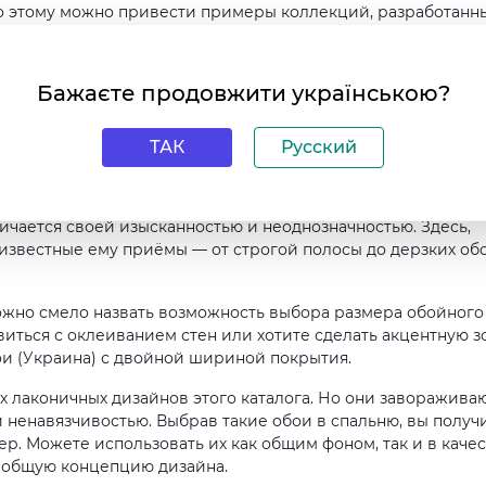
во этому можно привести примеры коллекций, разработанн
(Ulf Moritz) и Карим Рашид (Karim Rashid), у которых
ира, благодаря чему и получаются уникальные покрытия,
Бажаєте продовжити українською?
ТАК
Русский
е в нашем интернет-магазине, а посмотреть каталоги
ичается своей изысканностью и неоднозначностью. Здесь,
 известные ему приёмы — от строгой полосы до дерзких об
ожно смело назвать возможность выбора размера обойного
иться с оклеиванием стен или хотите сделать акцентную з
бои (Украина) с двойной шириной покрытия.
х лаконичных дизайнов этого каталога. Но они завораживаю
 ненавязчивостью. Выбрав такие обои в спальню, вы получ
р. Можете использовать их как общим фоном, так и в каче
, общую концепцию дизайна.