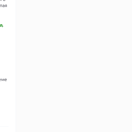
лая
о,
еме