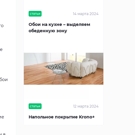
14 марта 2024
статьи
Обои на кухне – выделяем
го
обеденную зону
ке
обои
12 марта 2024
статьи
ие
Напольное покрытие Krono+
м в