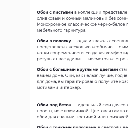
Обои с листьями
в коллекции представл
оливковый и сочный малиновый без сомн
Монохромное классическое чёрно-белое п
мебельного гарнитура.
Обои в полоску
— одна из важных составл
представлены несколько необычно — с ими
нотки современности, создавая комфортну
результат вас удивит — несмотря на стро
Обои с большими круглыми цветами
ста
вашем доме. Они, как нельзя лучше, подч
для дома, вы гарантировано получите к
мотивами интерьер.
Обои под бетон
— идеальный фон для со
просты, но с изюминкой. Цветовая гамма 
обои для спальни, гостиной или прихожей
Обои с тонкими полосками
в светлой цве