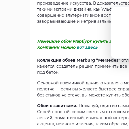
произведение искусства. В доказательст
такими мэтрами дизайна, как Ульф Моритц 
совершенно альтернативное восприятие м
завораживающие и нетривиальные.
Немецкие обои Марбург купить вы может
компании можно
вот здесь
Коллекция обоев Marburg “Mersedes”
отл
кажется, создатель решил применить все
под бетон.
Основной изюминкой данного каталога м
полотна — если вы желаете быстрее справ
без стыков на стене, вы можете купить о
Обои с завитками.
Пожалуй, один из самы
Своей простой, своим светлым оттенком и
лёгкий, романтичный, изысканный интерье
акцента, немного изменяя, таким образом