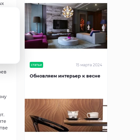
ых
15 марта 2024
статьи
оев
Обновляем интерьер к весне
ону
т.
ите
стве