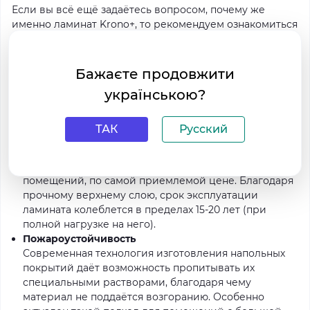
Если вы всё ещё задаётесь вопросом, почему же
именно ламинат Krono+, то рекомендуем ознакомиться
с перечнем его преимуществ:
Прочность
Бажаєте продовжити
Напольное покрытие этой фирмы подразделяется на
українською?
3 класса эксплуатации: 31-й, 32-й, 33-й, каждый их
которых отвечает за определённую нагрузку в
помещении и каждому из которых соответствуют
ТАК
Русский
свои технические характеристики. Наш интернет-
магазин предлагает вам приобрести ламинат 33
класса, предназначенный для коммерческих
помещений, по самой приемлемой цене. Благодаря
прочному верхнему слою, срок эксплуатации
ламината колеблется в пределах 15-20 лет (при
полной нагрузке на него).
Пожароустойчивость
Современная технология изготовления напольных
покрытий даёт возможность пропитывать их
специальными растворами, благодаря чему
материал не поддаётся возгоранию. Особенно