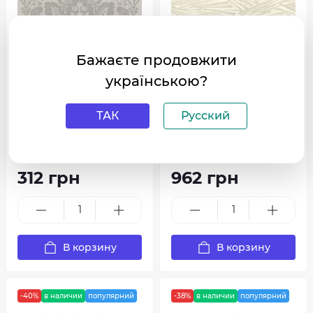
Бажаєте продовжити
українською?
Обои Rash Poetry 2 547320
Обои Rasch Sky Lounge 978
315
ТАК
Русский
0
0
900 грн
1 560 грн
312 грн
962 грн
В корзину
В корзину
-40%
в наличии
популярний
-38%
в наличии
популярний