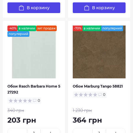
В корзину
В корзину
-40%
в наличии
хит продаж
-70%
в наличии
популярний
популярний
Обои Rasch Barbara Home 5
Обои Marburg Tango 58821
27292
0
0
340 грн
1 230 грн
203 грн
364 грн