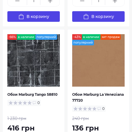
В корзину
В корзину
-66%
в наличии
популярний
-43%
в наличии
хит продаж
популярний
Обои Marburg Tango 58810
Обои Marburg La Veneziana
77720
0
0
1 230 грн
240 грн
416 грн
136 грн