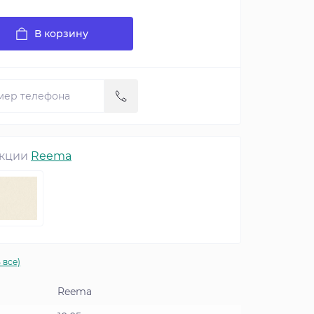
В корзину
екции
Reema
 все)
Reema