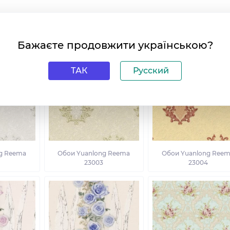
лекцию
Бажаєте продовжити українською?
ТАК
Русский
g Reema
Обои Yuanlong Reema
Обои Yuanlong Ree
23003
23004