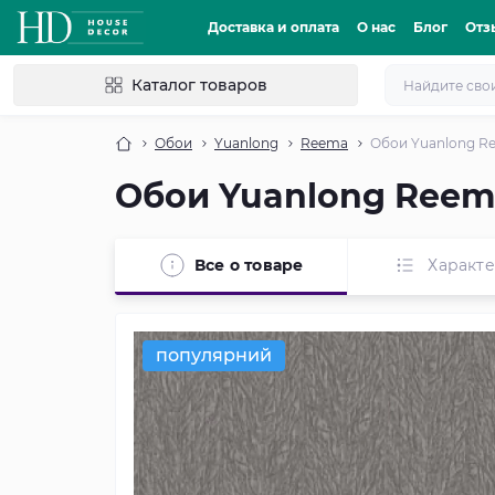
Доставка и оплата
О нас
Блог
Отз
Каталог товаров
Обои
Yuanlong
Reema
Обои Yuanlong R
Обои Yuanlong Reem
Все о товаре
Характ
популярний