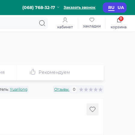
(068) 768-32-17
RU
UA
Заказать звонок
0
закладки
кабинет
корзина
ия
Рекомендуем
тель:
Yuanlong
Отзывы:
0