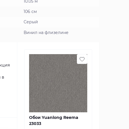
10.05 м
106 см
Серый
Винил на флизелине
екция
 в
Обои Yuanlong Reema
23033