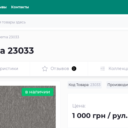
ывы
Контакты
eema 23033
a 23033
еристики
Отзывов
Коллекц
0
Код Товара:
23033
Производи
в наличии
Цена:
1 000 грн / рул.