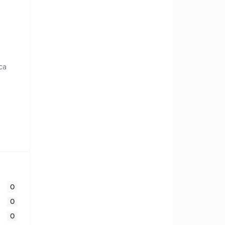
са
0
0
0