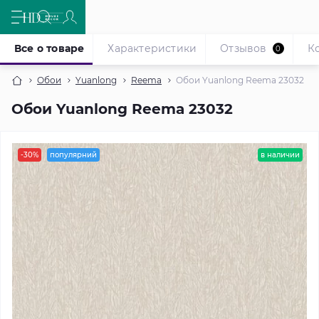
Все о товаре
Характеристики
Отзывов
К
0
Обои
Yuanlong
Reema
Обои Yuanlong Reema 23032
Обои Yuanlong Reema 23032
-30%
популярний
в наличии