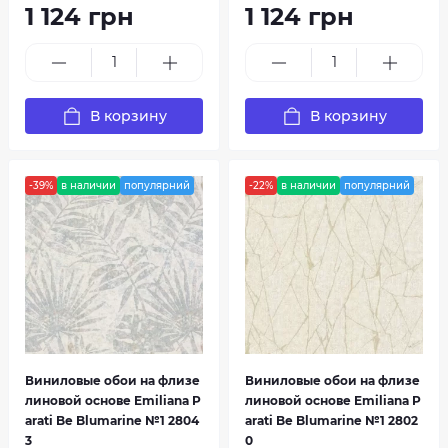
1 124 грн
1 124 грн
В корзину
В корзину
-39%
в наличии
популярний
-22%
в наличии
популярний
Виниловые обои на флизе
Виниловые обои на флизе
линовой основе Emiliana P
линовой основе Emiliana P
arati Be Blumarine №1 2804
arati Be Blumarine №1 2802
3
0