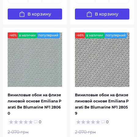
В корзину
В корзину
-46%
в наличии
популярний
-46%
в наличии
популярний
Виниловые обои на флизе
Виниловые обои на флизе
линовой основе Emiliana P
линовой основе Emiliana P
arati Be Blumarine №1 2806
arati Be Blumarine №1 2805
0
9
0
0
2 070 грн
2 070 грн