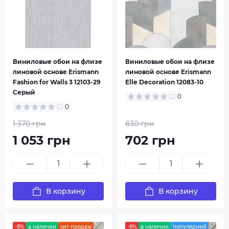
Виниловые обои на флизе
Виниловые обои на флизе
линовой основе Erismann
линовой основе Erismann
Fashion for Walls 3 12103-29
Elle Decoration 12083-10
Серый
0
0
1 370 грн
830 грн
1 053 грн
702 грн
В корзину
В корзину
-8%
в наличии
хит продаж
-8%
в наличии
популярний