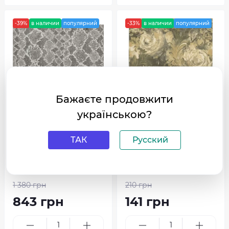
-39%
в наличии
популярний
-33%
в наличии
популярний
Бажаєте продовжити
українською?
Виниловые обои на флизе
Виниловые обои на флизе
линовой основе Emiliana P
линовой основе Emiliana P
ТАК
Русский
arati Roberto Cavalli №6 170
arati Roberto Cavalli №3 140
99
20
0
0
1 380 грн
210 грн
843 грн
141 грн