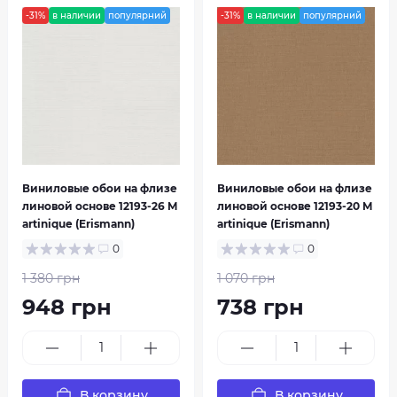
-31%
в наличии
популярний
-31%
в наличии
популярний
Виниловые обои на флизе
Виниловые обои на флизе
линовой основе 12193-26 M
линовой основе 12193-20 M
artinique (Erismann)
artinique (Erismann)
0
0
1 380 грн
1 070 грн
948 грн
738 грн
В корзину
В корзину