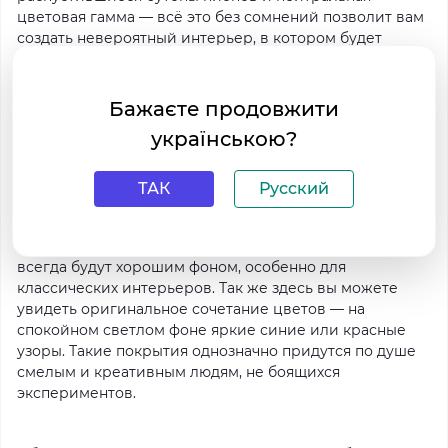
цветовая гамма — всё это без сомнений позволит вам
создать невероятный интерьер, в котором будет
царить атмосфера любви и романтики. Выбирайте
такие обои для спальни и в результате вы создадите
гармонию и уют в вашем доме.
Бажаєте продовжити
українською?
Обои с орнаментом
— отличный выбор для гостиной.
Такое покрытие сможет задать нужный ритм
ТАК
Русский
помещению, делая его комфортным для общения, а
также способствовать полноценному расслаблению.
Обои с орнаментом в пастельной цветовой гамме
всегда будут хорошим фоном, особенно для
классических интерьеров. Так же здесь вы можете
увидеть оригинальное сочетание цветов — на
спокойном светлом фоне яркие синие или красные
узоры. Такие покрытия однозначно придутся по душе
смелым и креативным людям, не боящихся
экспериментов.