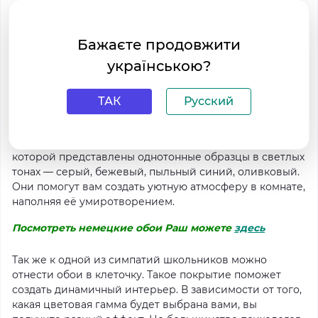
оформлена как можно проще, но при этом
комфортной для ребенка. Рекомендуем выбирать
обои в светлых тонах, если разговор идёт об общем
Бажаєте продовжити
фоне помещения.
Однотонные обои
— отличный
українською?
вариант для подростков, которые любят оклеивать
стены постерами и другими стильными, на их взгляд,
ТАК
Русский
вещами.
Как пример можете посмотреть
коллекцию обоев
немецкого производителя Rasch “Seduction 2014”
, в
которой представлены однотонные образцы в светлых
тонах — серый, бежевый, пыльный синий, оливковый.
Они помогут вам создать уютную атмосферу в комнате,
наполняя её умиротворением.
Посмотреть немецкие обои Раш можете
здесь
Так же к одной из симпатий школьников можно
отнести обои в клеточку. Такое покрытие поможет
создать динамичный интерьер. В зависимости от того,
какая цветовая гамма будет выбрана вами, вы