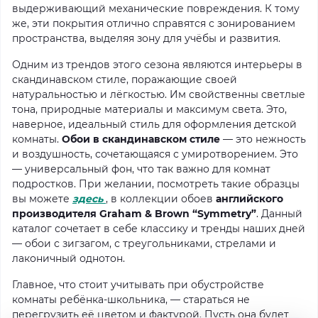
выдерживающий механические повреждения. К тому
же, эти покрытия отлично справятся с зонированием
пространства, выделяя зону для учёбы и развития.
Одним из трендов этого сезона являются интерьеры в
скандинавском стиле, поражающие своей
натуральностью и лёгкостью. Им свойственны светлые
тона, природные материалы и максимум света. Это,
наверное, идеальный стиль для оформления детской
комнаты.
Обои в скандинавском стиле
— это нежность
и воздушность, сочетающаяся с умиротворением. Это
— универсальный фон, что так важно для комнат
подростков. При желании, посмотреть такие образцы
вы можете
здесь
, в коллекции обоев
английского
производителя Graham & Brown “Symmetry”
. Данный
каталог сочетает в себе классику и тренды наших дней
— обои с зигзагом, с треугольниками, стрелами и
лаконичный однотон.
Главное, что стоит учитывать при обустройстве
комнаты ребёнка-школьника, — стараться не
перегрузить её цветом и фактурой. Пусть она будет