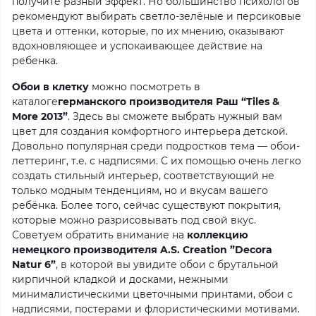
получите разный эффект. Но большинство психологов
рекомендуют выбирать светло-зелёные и персиковые
цвета и оттенки, которые, по их мнению, оказывают
вдохновляющее и успокаивающее действие на
ребенка.
Обои в клетку
можно посмотреть в
каталоге
германского производителя Раш “Tiles &
More 2013”
. Здесь вы сможете выбрать нужный вам
цвет для создания комфортного интерьера детской.
Довольно популярная среди подростков тема — обои-
леттеринг, т.е. с надписями. С их помощью очень легко
создать стильный интерьер, соответствующий не
только модным тенденциям, но и вкусам вашего
ребёнка. Более того, сейчас существуют покрытия,
которые можно разрисовывать под свой вкус.
Советуем обратить внимание на
коллекцию
немецкого производителя A.S. Creation ”Decora
Natur 6”
, в которой вы увидите обои с брутальной
кирпичной кладкой и досками, нежными
минималистическими цветочными принтами, обои с
надписями, постерами и флористическими мотивами.