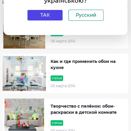
українською?
ТАК
Русский
Как применить обои в полоску в
интерьере
статьи
06 марта 2014
Как и где применить обои на
кухне
статьи
05 марта 2014
Творчество с пелёнок: обои-
раскраски в детской комнате
статьи
03 марта 2014