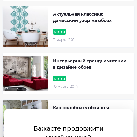
Актуальная классика:
дамасский узор на обоях
статьи
11 марта 2014
Интерьерный тренд: имитации
в дизайне обоев
статьи
10 марта 2014
Как подобрать обои для
прихожей
статьи
Бажаєте продовжити
07 марта 2014