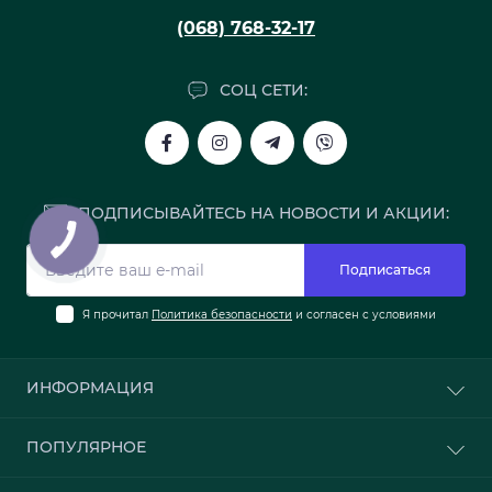
(068) 768-32-17
СОЦ СЕТИ:
ПОДПИСЫВАЙТЕСЬ НА НОВОСТИ И АКЦИИ:
Подписаться
Я прочитал
Политика безопасности
и согласен с условиями
ИНФОРМАЦИЯ
О нас
ПОПУЛЯРНОЕ
Доставка и оплата
Политика безопасности
Обои