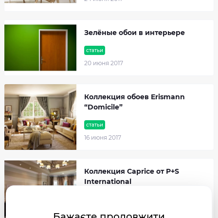
Зелёные обои в интерьере
статьи
20 июня 2017
Коллекция обоев Erismann
“Domicile”
статьи
16 июня 2017
Коллекция Caprice от P+S
International
статьи
13 июня 2017
Бажаєте продовжити