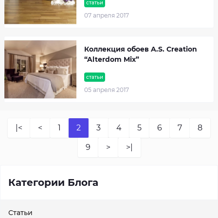
статьи
07 апреля 2017
Коллекция обоев A.S. Creation
“Alterdom Mix”
статьи
05 апреля 2017
|<
<
1
2
3
4
5
6
7
8
9
>
>|
Категории Блога
Статьи