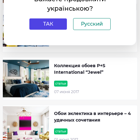
українською?
Модные обои 2017 – создаём
ТАК
Русский
стильный интерьер
статьи
10 июня 2017
Коллекция обоев P+S
International “Jewel”
статьи
07 июня 2017
Обои эклектика в интерьере – 4
удачных сочетания
статьи
01 июня 2017