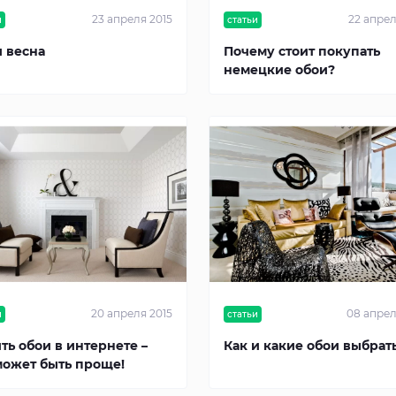
23 апреля 2015
22 апрел
и
статьи
 весна
Почему стоит покупать
немецкие обои?
20 апреля 2015
08 апрел
и
статьи
ть обои в интернете –
Как и какие обои выбрат
может быть проще!