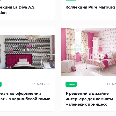
екция La Diva A.S.
Коллекция Pure Marburg
tion
09 мая 2015
08 ма
и
статьи
риантов оформления
9 решений в дизайне
аты в черно-белой гамме
интерьера для комнаты
маленьких принцесс