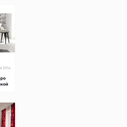
я 2014
про
ской