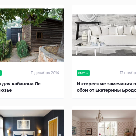
11 декабря 2014
13 ноябр
и
статьи
 для кабанона Ле
Интересные замечания 
бюзье
обои от Екатерины Брод