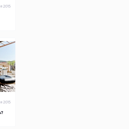
я 2015
я 2015
ь?