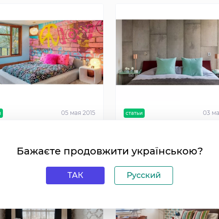
05 мая 2015
03 ма
и
статьи
ей по выбору обоев для
5 предложений по
аты подростка
использованию обоев с
Бажаєте продовжити українською?
имитацией бетона
ТАК
Русский