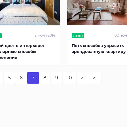
12 июня 2014
02 июн
и
статьи
й цвет в интерьере:
Пять способов украсить
лярные способы
арендованную квартиру
менения
5
6
7
8
9
10
>
>|