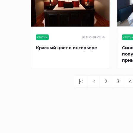
16 июня 2014
статьи
стать
Красный цвет в интерьере
Сини
попу
при
|<
<
2
3
4