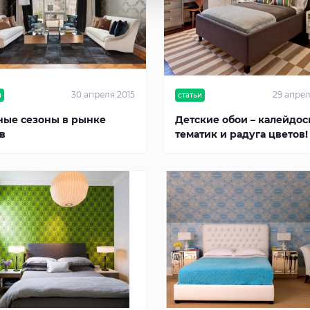
30 апреля 2015
29 апрел
и
статьи
ые сезоны в рынке
Детские обои – калейдос
в
тематик и радуга цветов!