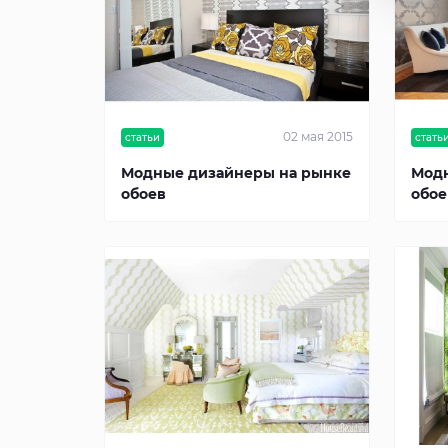
02 мая 2015
статьи
стать
Модные дизайнеры на рынке
Модн
обоев
обое