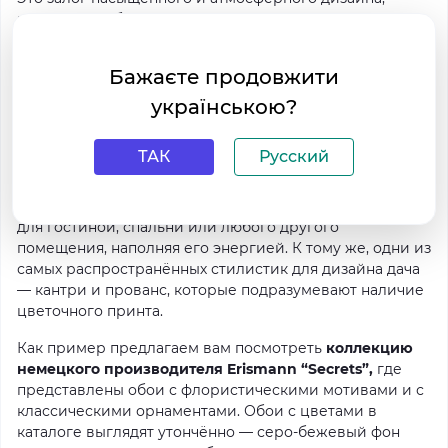
который вас будет вдохновлять и мотивировать.
Посмотреть обои Марбург коллекцию “Estell” можно
Бажаєте продовжити
здесь
українською?
Не секрет, что многие дачники — это люди, уже
добившиеся своего в жизни и просто желающие
ТАК
Русский
полноценно отдыхать, им может показаться, что
однотонные обои — это немного скучно. В таком
случае, вы смело можете выбирать обои с цветами
для гостиной, спальни или любого другого
помещения, наполняя его энергией. К тому же, одни из
самых распространённых стилистик для дизайна дача
— кантри и прованс, которые подразумевают наличие
цветочного принта.
Как пример предлагаем вам посмотреть
коллекцию
немецкого производителя Erismann “Secrets”,
где
представлены обои с флористическими мотивами и с
классическими орнаментами. Обои с цветами в
каталоге выглядят утончённо — серо-бежевый фон