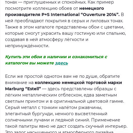
тонах — приглушенных и спокойных. Как пример
посмотрите коллекцию обоев от
немецкого
производителя P+S International “Ouverture 2014”.
В
ней преобладают покрытия в серых и лиловых тонах.
Также в этом каталоге представлены обои с цветами,
которые смогут украсить вашу гостиную или спальню,
создавая в ней атмосферу лёгкости и
непринуждённости.
Купить эти обои в наличии и ознакомиться с
каталогом вы можете
здесь
Если же простой однотон вам не по душе, обратите
внимание на
коллекцию немецкой торговой марки
Marburg “Estell”
— здесь представлены образцы с
лёгким металлическим отблеском, едва заметным
светлым принтом и в оригинальной цветовой гамме.
Серый металл с тонким налётом ржавчины,
элегантный бургунди, немного высветленный
солнечными лучами и ледяной синий. Применение
такой палитры явно не даст создать скучный интерьер.
Это залог насыщенного и атмосферного дизайна,