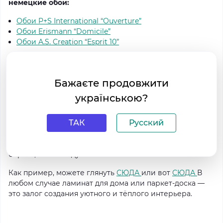
немецкие обои:
Обои P+S International “Ouverture”
Обои Erismann “Domicile”
Обои A.S. Creation “Esprit 10”
Натуральные материалы
Бажаєте продовжити
Уже не первый год в тренде натуральность.
українською?
Ощущается она везде — от нюдовых оттенков на
подиумах, до природных материалов в интерьере. В
ТАК
Русский
этом году естественность продолжает набирать
обороты. Так, например, для напольных покрытий
лучше всего выбирать светлые оттенки — ясень,
берёза, светлый дуб.
Как пример, можете глянуть
СЮДА
или вот
СЮДА
В
любом случае ламинат для дома или паркет-доска —
это залог создания уютного и тёплого интерьера.