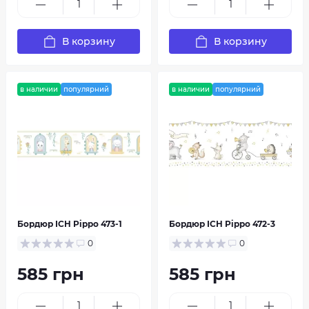
HouseDecor.com.ua - это возможность сделать
ваш дом еще более привлекательным и
уютным. Наша продукция удовлетворит самые
В корзину
В корзину
высокие требования качества и дизайна,
чтобы ваш интерьер стал по-настоящему
неповторимым.
в наличии
популярний
в наличии
популярний
Бордюр ICH Pippo 473-1
Бордюр ICH Pippo 472-3
0
0
585 грн
585 грн