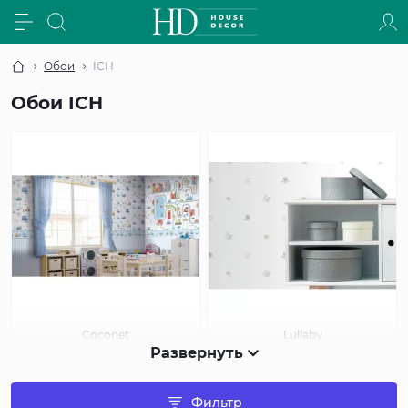
Обои
ICH
Обои ICH
Coconet
Lullaby
Развернуть
Фильтр