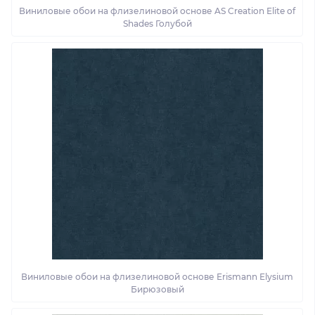
Виниловые обои на флизелиновой основе AS Creation Elite of
Shades Голубой
Виниловые обои на флизелиновой основе Erismann Elysium
Бирюзовый