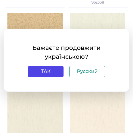
962338
Бажаєте продовжити
українською?
ТАК
Русский
Обои Rasch Trianon XL
Обои Rasch Trianon XL
962345
962406