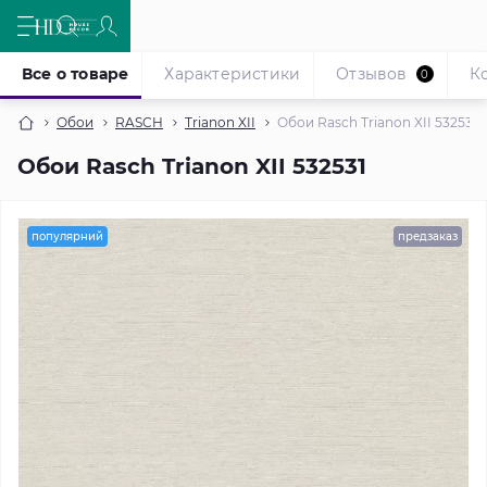
Все о товаре
Характеристики
Отзывов
К
0
Обои
RASCH
Trianon XII
Обои Rasch Trianon XII 532531
Обои Rasch Trianon XII 532531
популярний
предзаказ