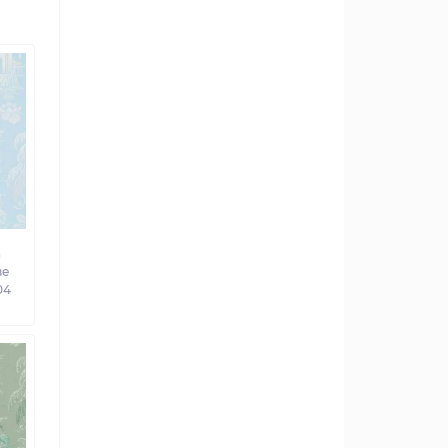
а
ве
04