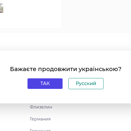
Бажаєте продовжити українською?
10.05 м
106 см
ТАК
Русский
Синий
Флизелин
Германия