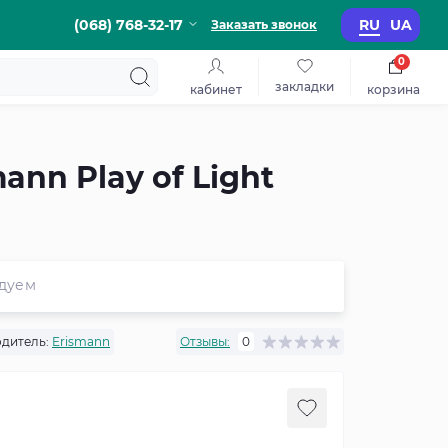
(068) 768-32-17
RU
UA
Заказать звонок
0
закладки
кабинет
корзина
nn Play of Light
дуем
дитель:
Erismann
Отзывы:
0