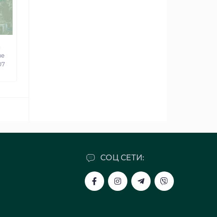
а
ве
07
СОЦ СЕТИ: