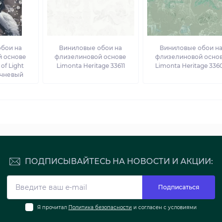
бои на
Виниловые обои на
Виниловые обои н
 основе
флизелиновой основе
флизелиновой осно
of Light
Limonta Heritage 33611
Limonta Heritage 336
ичневый
ПОДПИСЫВАЙТЕСЬ НА НОВОСТИ И АКЦИИ:
Подписаться
Я прочитал
Политика безопасности
и согласен с условиями