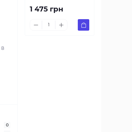
1 475 грн
 В
0