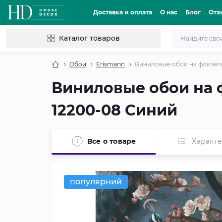
Доставка и оплата
О нас
Блог
Отз
Каталог товаров
Обои
Erismann
Виниловые обои на флизели
Виниловые обои на ф
12200-08 Синий
Все о товаре
Характ
популярний