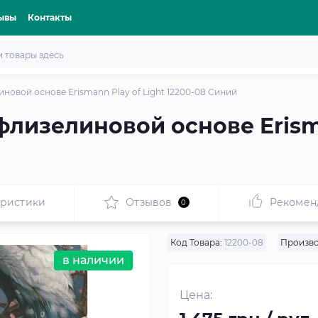
ывы
Контакты
новой основе Erismann Play of Light 12200-08 Синий
лизелиновой основе Erisma
еристики
Отзывов
Рекомен
0
Код Товара:
12200-08
Произво
в наличии
Цена: