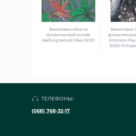
Виниловые обои на
Виниловые о
флизелиновой основе
флизелиновой
Marburg Natural Vibes 32353
Erismann Play 
12200-15 Кор
ТЕЛЕФОНЫ:
(068) 768-32-17