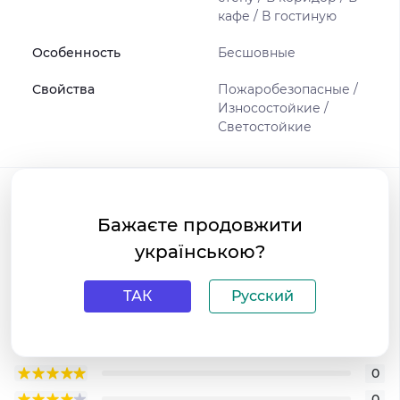
кафе / В гостиную
Особенность
Бесшовные
Свойства
Пожаробезопасные /
Износостойкие /
Светостойкие
Отзывы
Бажаєте продовжити
0
/ 5
українською?
средний рейтинг товара
ТАК
Русский
+ Добавить отзыв
0
0