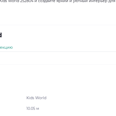
ids World 252804 и создайте яркий и уютный интерьер для
d
лекцию
Kids World
10.05 м