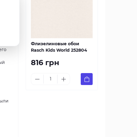
Флизелиновые обои
его
Rasch Kids World 252804
816 грн
ый
пыли