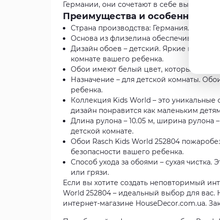
Германии, они сочетают в себе высокое ка
Преимущества и особенности фл
Страна производства: Германия. Это гар
Основа из флизелина обеспечивает удо
Дизайн обоев – детский. Яркие цвета и
комнате вашего ребенка.
Обои имеют белый цвет, который делает
Назначение – для детской комнаты. Об
ребенка.
Коллекция Kids World – это уникальные 
дизайн понравится как маленьким детям,
Длина рулона – 10.05 м, ширина рулона –
детской комнате.
Обои Rasch Kids World 252804 пожаробе
безопасности вашего ребенка.
Способ ухода за обоями – сухая чистка. 
или грязи.
Если вы хотите создать неповторимый инт
World 252804 – идеальный выбор для вас.
интернет-магазине HouseDecor.com.ua. За