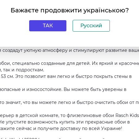
чество, стильный дизайн и практичность.
Бажаєте продовжити українською?
изелиновых обоев Rasch Kids World 252804:
антирует надежность и долговечность обоев.
бство при наклеивании и отличную адгезию к поверхности.
ТАК
Русский
 интересные рисунки создадут атмосферу радости и игры в
 комнату более светлой и просторной.
ои создадут уютную атмосферу и стимулируют развитие ваш
обои, специально созданные для детей. Их яркий и красочн
 так и подросткам.
 53 см. Это позволит вам легко и быстро покрыть стены в
зопасные и износостойкие. Вы можете быть уверены в
Это значит, что вы можете легко и быстро очистить обои от 
ерьер в детской комнате, то флизелиновые обои Rasch Kids
 Не упустите возможность купить эти прекрасные обои в
кажите сейчас и получите доставку по всей Украине!