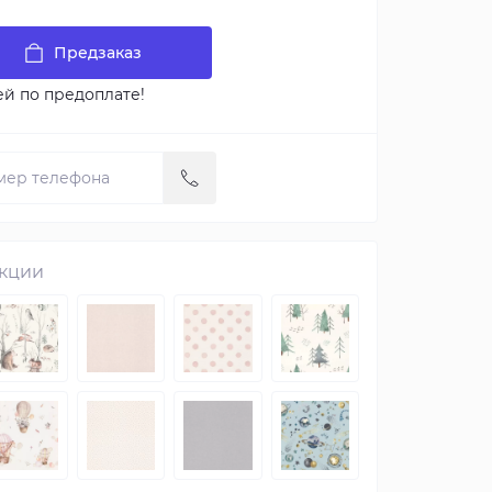
Предзаказ
ей по предоплате!
екции