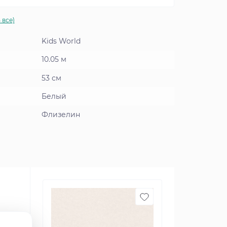
 все)
Kids World
10.05 м
53 см
Белый
Флизелин
ые в