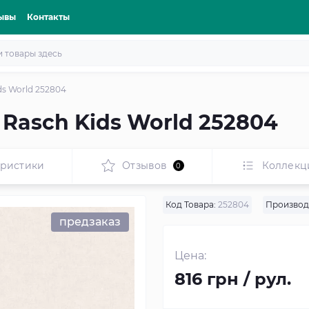
ывы
Контакты
s World 252804
Rasch Kids World 252804
еристики
Отзывов
Коллекц
0
Код Товара:
252804
Производ
предзаказ
Цена:
816 грн / рул.