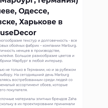
(Марбург, Германия)
еве, Одессе,
ске, Харькове в
ouseDecor
огообразие текстур и долговечность - все
овых обойных фабрик – компании Marburg.
нтичность немцев в производстве,
 оклейке. Большое разнообразие цветов и
абрики Марбург в любой интерьер.
ю не только в Германии, но и за рубежом
выбору. На сегодняшний день Marburg
вляясь востребованным среди людей со
 немалый ассортимент обоев, которые
его покупателя.
елочные материалы элитных брендов Zaha
 поскольку в их проектировании принимали