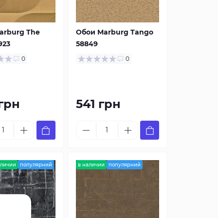
arburg The
Обои Marburg Tango
923
58849
0
0
грн
541 грн
аличии
популярний
в наличии
популярний