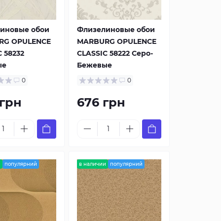
иновые обои
Флизелиновые обои
RG OPULENCE
MARBURG OPULENCE
 58232
CLASSIC 58222 Серо-
ые
Бежевые
0
0
 грн
676 грн
и
популярний
в наличии
популярний