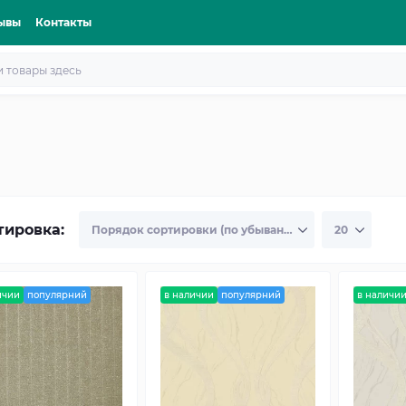
ывы
Контакты
тировка:
ичии
популярний
в наличии
популярний
в наличи