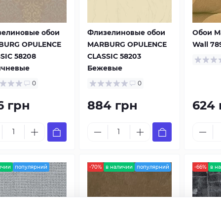
зелиновые обои
Флизелиновые обои
Обои M
BURG OPULENCE
MARBURG OPULENCE
Wall 78
SIC 58208
CLASSIC 58203
ичневые
Бежевые
0
0
6 грн
884 грн
624 
ичии
популярний
-70%
в наличии
популярний
-66%
в н