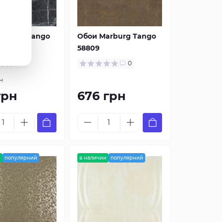
arburg Tango
Обои Marburg Tango
58809
0
0
н
грн
676 грн
и
популярний
в наличии
популярний