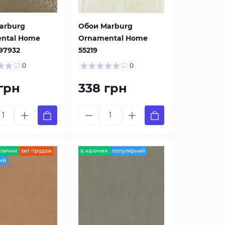
arburg
Обои Marburg
ntal Home
Ornamental Home
 97932
55219
0
0
грн
338 грн
аличии
хит продаж
в наличии
популярний
ий