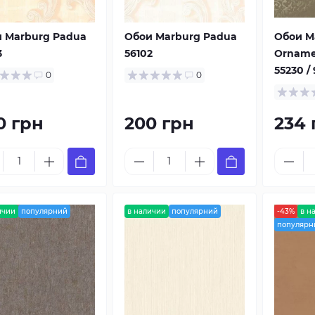
 Marburg Padua
Обои Marburg Padua
Обои M
3
56102
Orname
55230 /
0
0
0 грн
200 грн
234 
ичии
популярний
в наличии
популярний
-43%
в н
популярн