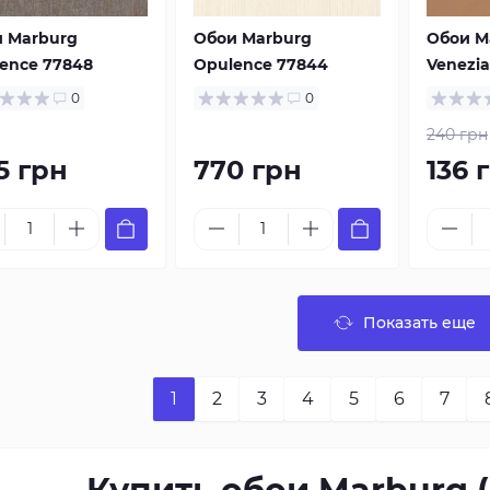
 Marburg
Обои Marburg
Обои M
ence 77848
Opulence 77844
Venezi
0
0
240 грн
5 грн
770 грн
136 
Показать еще
1
2
3
4
5
6
7