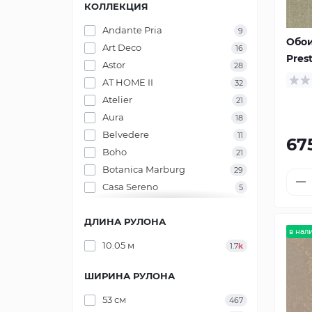
КОЛЛЕКЦИЯ
Andante Pria
9
Обои
Art Deco
16
Pres
Astor
28
AT HOME II
32
Atelier
21
Aura
18
Belvedere
11
67
Boho
21
Botanica Marburg
29
Casa Sereno
5
Casa Vita
28
ДЛИНА РУЛОНА
Casual
5
в нал
City Glam
22
10.05 м
1.7
k
Colani EVOLUTION
46
Colani Legend
47
ШИРИНА РУЛОНА
Colani Visions
51
53 см
467
Cuvee
6