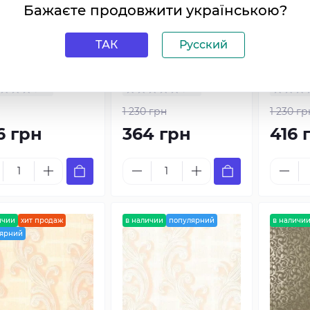
Бажаєте продовжити українською?
ТАК
Русский
 Marburg Tango
Обои Marburg Tango
Обои M
1
58821
58810
0
0
1 230 грн
1 230 гр
6 грн
364 грн
416 
ичии
хит продаж
в наличии
популярний
в наличи
ярний