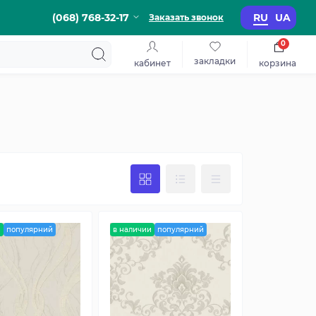
(068) 768-32-17
RU
UA
Заказать звонок
0
закладки
кабинет
корзина
и
популярний
в наличии
популярний