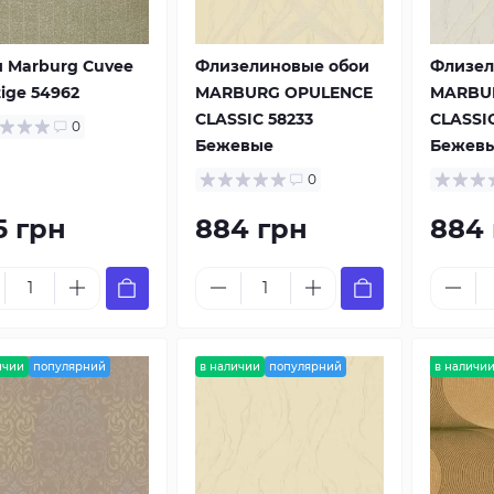
 Marburg Cuvee
Флизелиновые обои
Флизел
tige 54962
MARBURG OPULENCE
MARBU
CLASSIC 58233
CLASSIC
0
Бежевые
Бежев
0
5 грн
884 грн
884
ичии
популярний
в наличии
популярний
в наличи