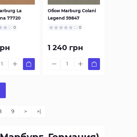
arburg La
Обои Marburg Colani
ana 77720
Legend 59847
0
0
грн
1 240 грн
8
9
>
>|