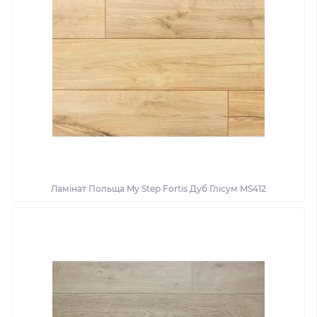
Ламінат Польща My Step Fortis Дуб Глісум MS412