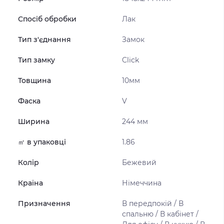
Спосіб обробки
Лак
Тип з'єднання
Замок
Тип замку
Click
Товщина
10мм
Фаска
V
Ширина
244 мм
㎡ в упаковці
1.86
Колір
Бежевий
Країна
Німеччина
Призначення
В передпокій / В
спальню / В кабінет /