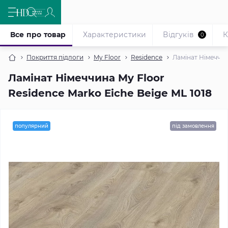
Все про товар
Характеристики
Відгуків
К
0
Покриття підлоги
My Floor
Residence
Ламінат Німеччин
Ламінат Німеччина My Floor
Residence Marko Eiche Beige ML 1018
популярний
під замовлення