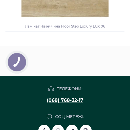
Ламінат Німеччина Floor Step Luxury LUX 06
ТЕЛЕФОНИ:
(068) 768-32-17
СОЦ МЕРЕЖІ: