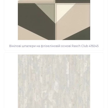
Вінілові шпалери на флізеліновій основі Rasch Club 419245