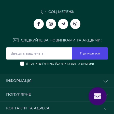
СОЦ МЕРЕЖІ:
СЛІДКУЙТЕ ЗА НОВИНКАМИ ТА АКЦІЯМИ:
Підпишіться
Я прочитав
Політика безпеки
і згоден з вимогами
ІНФОРМАЦІЯ
Про нас
ПОПУЛЯРНЕ
Доставка та оплата
Політика безпеки
Шпалери
КОНТАКТИ ТА АДРЕСА
Зворотній зв’язок
Клей для шпалер