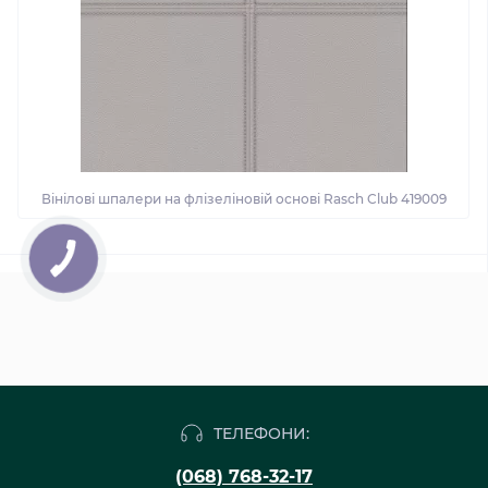
Вінілові шпалери на флізеліновій основі Rasch Club 419009
ТЕЛЕФОНИ:
(068) 768-32-17