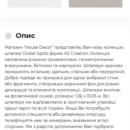
Опис
Магазин "House Decor" представляє Вам нову колекцію
шпалер Global Spots фірми AS Creation.
Колекція
наповнена різними орнаментами, геометричними
візерунками, бетоном та мармуром.
Шпалери красиво
прикрасять вітальню, їдальню, спальню або передпокій.
Добре підійде як прикраса для однієї вибраної стіни
або фрагмента, створивши відмінний фон для різних
декорацій та елементів композиції.
Шпалери вінілові
на флізеліновій основі, розміри: 1.06 х 10,05 м. Всі
шпалери ми відправляємо в оригінальній упаковці
однієї партії по всій Україні.
Якщо Ви потребуєте
допомоги спеціаліста або дизайнера інтер'єру,
телефонуйте нам за номерами, вказаними вгорі
сторінки.
Ми з радістю допоможемо Вам підібрати