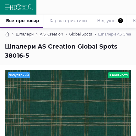
Все про товар
Характеристики
Відгуків
К
0
Шпалери
A.S. Creation
Global Spots
Шпалери AS Creation
Шпалери AS Creation Global Spots
38016-5
популярний
в наявності