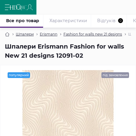
Все про товар
Характеристики
Відгуків
К
0
Шпалери
Erismann
Fashion for walls new 21 designs
Шпал
Шпалери Erismann Fashion for walls
New 21 designs 12091-02
популярний
під замовлення