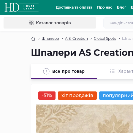
Доставка та оплата
Про нас
Блог
Каталог товарів
Шпалери
A.S. Creation
Global Spots
Шпале
Шпалери AS Creation 
Все про товар
Харак
-51%
хіт продажів
популярни