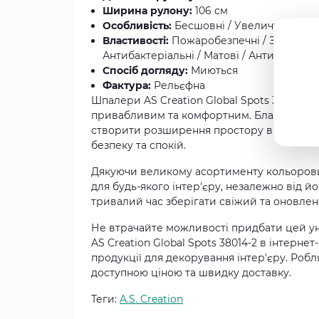
Ширина рулону:
106 см
Особливість:
Бесшовні / Увеличують кім
Властивості:
Пожаробезпечні / Зносостійкі
Антибактеріальні / Матові / Антивандаль
Спосіб догляду:
Миються
Фактура:
Рельєфна
Шпалери AS Creation Global Spots 38014-2 
привабливим та комфортним. Благодаря с
створити розширення простору в кожному 
безпеку та спокій.
Дякуючи великому асортименту кольорових 
для будь-якого інтер'єру, незалежно від 
тривалий час зберігати свіжий та оновлен
Не втрачайте можливості придбати цей ун
AS Creation Global Spots 38014-2 в інтер
продукції для декорування інтер'єру. Робл
доступною ціною та швидку доставку.
Теги:
A.S. Creation