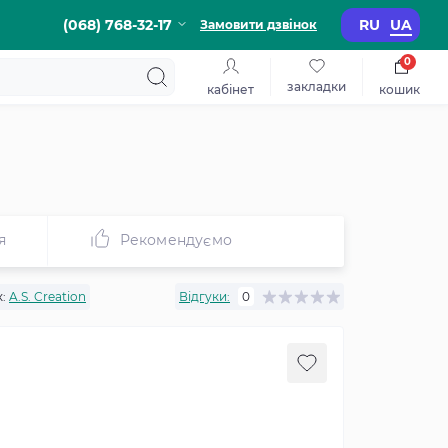
(068) 768-32-17
RU
UA
Замовити дзвінок
0
закладки
кабінет
кошик
я
Рекомендуємо
:
A.S. Creation
Відгуки:
0