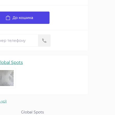
До кошика
lobal Spots
 усі)
Global Spots