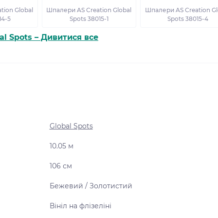
tion Global
Шпалери AS Creation Global
Шпалери AS Creation Gl
14-5
Spots 38015-1
Spots 38015-4
al Spots – Дивитися все
Global Spots
10.05 м
106 см
Бежевий / Золотистий
Вініл на флізеліні