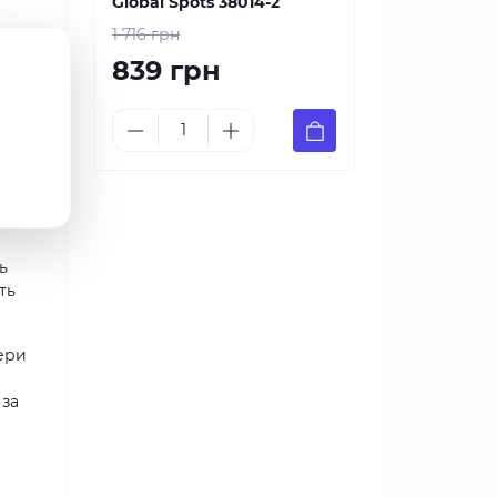
Global Spots 38014-2
1 716 грн
839 грн
 вам
ь
ть
ери
 за