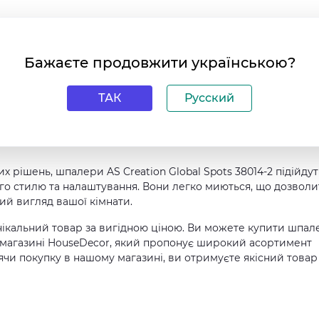
нату
 / Світлостійкі / Миються / Клей наноситься на стіну /
ні
Бажаєте продовжити українською?
ТАК
Русский
мають безліч переваг, які зроблять ваш інтер'єр ще більш
воїй особливості "бесшовности" шпалери дозволять вам
помешканні. Також, вони пожаробезпечні, що забезпечить
рішень, шпалери AS Creation Global Spots 38014-2 підійдут
його стилю та налаштування. Вони легко миються, що дозволи
ий вигляд вашої кімнати.
ікальний товар за вигідною ціною. Ви можете купити шпал
нет-магазині HouseDecor, який пропонує широкий асортимент
ячи покупку в нашому магазині, ви отримуєте якісний товар