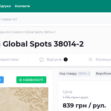
Відгуки
Контакти
ри AS Creation Global Spots 38014-2
Global Spots 38014-2
теристики
Відгуків
Колекці
0
Код товару:
38014-2
Виробник
й
в наявності
Ціна:
1 716 грн / рул.
839 грн / рул.