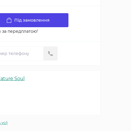
Під замовлення
в за передплатою!
ature Soul
 усі)