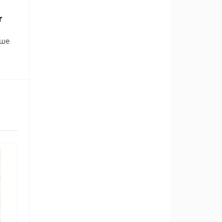
r
аше