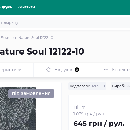
Відгуки
Контакти
rismann Nature Soul 12122-10
ure Soul 12122-10
теристики
Відгуків
Колекці
0
Код товару:
12122-10
Виробник
під замовлення
Ціна:
1 079 грн / рул.
645 грн / рул.