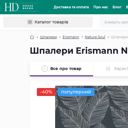
Доставка та оплата
Про нас
Блог
Каталог товарів
Шпалери
Erismann
Nature Soul
Шпалери E
Шпалери Erismann Nat
Все про товар
Харак
-40%
популярний