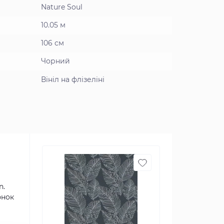
Nature Soul
10.05 м
106 см
Чорний
Вініл на флізеліні
n.
юнок