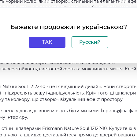
ють чорний колір, який створює стильний та елегантний ефе
икористання в передпокої, спальні, кабінеті, офісі, кухні,
 і виробляється в Німеччині - країні, відомій своєю якістю т
Бажаєте продовжити українською?
5 метрів, а ширина - 106 сантиметрів.
ТАК
Русский
ть декілька особливостей, які роблять їх ще більш
чує гармонійне з'єднання шпалер між собою і створює ефе
, ця модель метрова, що дозволяє легко покрити поверхню бе
мо. Також шпалери Nature Soul 12122-10 володіють
ізносостойкость, светостойкость та можливість миття. Клей
ature Soul 12122-10 - це їх відмінний дизайн. Вони створять
 і підкреслять вашу індивідуальність. Крім того, ці шпалери
у та кольору, що створює візуальний ефект простору.
е легкі у догляді, вони можуть бути митими. Їх рельєфна фа
му інтер'єру.
тіни шпалерами Erismann Nature Soul 12122-10. Купуйте їх в
ою ціною та швидко доставляйтеся прямо до дверей вашого