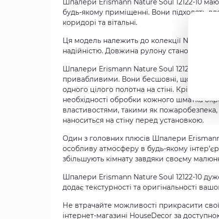
Шпалери Erismann Nature Soul 12122-10 ма
будь-якому приміщенні. Вони підходять для в
коридорі та вітальні.
Ця модель належить до колекції Nature Soul
надійністю. Довжина рулону становить 10.0
Шпалери Erismann Nature Soul 12122-10 маю
привабливими. Вони бесшовні, що забезпе
одного цілого полотна на стіні. Крім того
необхідності обробки кожного шматка окре
властивостями, такими як пожаробезпека, 
наноситься на стіну перед установкою.
Один з головних плюсів Шпалери Erismann N
особливу атмосферу в будь-якому інтер'єрі
збільшують кімнату завдяки своєму малюнк
Шпалери Erismann Nature Soul 12122-10 дуж
додає текстурності та оригінальності вашо
Не втрачайте можливості прикрасити свої с
інтернет-магазині HouseDecor за доступн