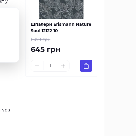
кт у
Шпалери Erismann Nature
а
Soul 12122-10
1 079 грн
645 грн
кт
з
ктура