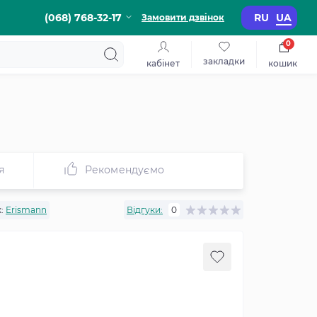
(068) 768-32-17
RU
UA
Замовити дзвінок
0
закладки
кабінет
кошик
я
Рекомендуємо
:
Erismann
Відгуки:
0