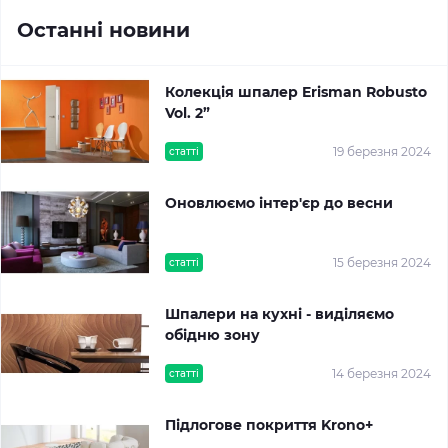
Останні новини
Колекція шпалер Erisman Robusto
Vol. 2”
19 березня 2024
статті
Оновлюємо інтер'єр до весни
15 березня 2024
статті
Шпалери на кухні - виділяємо
обідню зону
14 березня 2024
статті
Підлогове покриття Krono+