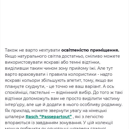
Також не варто нехтувати
освітленістю приміщення.
Якщо натурального світла достатньо, сміливо можете
використовувати яскраві або темні відтінки,
виділивши таким чином зону прийому їжі.
Але тут
варто враховувати і правила колористики - надто
яскраві кольори збільшують апетит, тому, якщо ви
плануєте схуднути, - це точно не ваш варіант.
А ось
спокійніші, пастельні — відмінний вибір.
До того ж такі
відтінки допоможуть вам не просто виділити частину
інтер'єру, але ще й додати в нього особливу родзинку.
Як приклад, можете звернути увагу на німецькі
шпалери
Rasch “Passepartout”
, які з легкістю
впораються із завданням зонування.
У цій колекції
можна побачити як однотонні шпалери гладкої