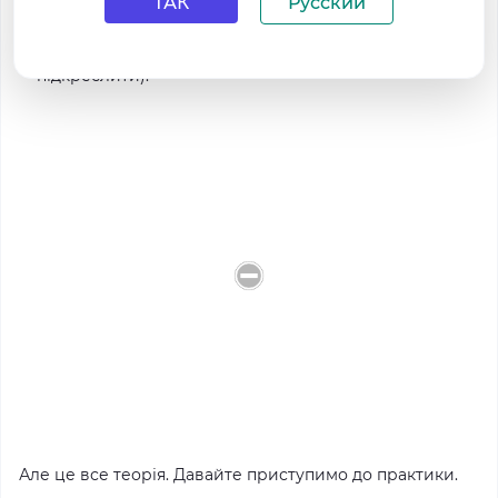
ТАК
Русский
Обідній стіл для обіду.
Тут діє те саме правило, те й із
підвіконням.
Не варто виставляти сюди весь
арсенал ліків чи банок із варенням (потрібне
підкреслити).
Але це все теорія.
Давайте приступимо до практики.