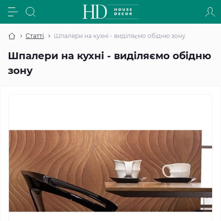
Статті
Шпалери на кухні - виділяємо обідню зону
Шпалери на кухні - виділяємо обідню
зону