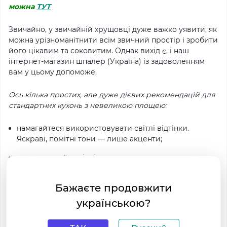
можна
ТУТ
Звичайно, у звичайній хрущовці дуже важко уявити, як
можна урізноманітнити всім звичний простір і зробити
його цікавим та соковитим.
Однак вихід є, і наш
інтернет-магазин шпалер (Україна) із задоволенням
вам у цьому допоможе.
Ось кілька простих, але дуже дієвих рекомендацій для
стандартних кухонь з невеликою площею:
намагайтеся використовувати світлі відтінки.
Яскраві, помітні тони — лише акценти;
не захаращуйте підвіконня «важкими» речами
(багато темних вазонів, книги і т.д.) — так ви дасте
можливість сонячному світлу проникати в
Бажаєте продовжити
приміщення і робити його більш легким та
затишним.
Нехай підвіконня виконує свою роботу, а
українською?
не буде як полиця.