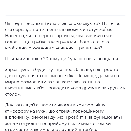
Які перші асоціації викликає слово «кухня»?
Ні, не та,
яка серіал, а приміщення, в якому ми готуємо/їмо.
Напевно, чи не перша картинка, яка з'являється в
голові — це грубка з каструлями і багато такого
необхідного кухонного начиння.
Правильно?
Принаймні років 20 тому це була основна асоціація.
Зараз кухня в будинку - це щось більше, ніж простір
для готування та поглинання їжі.
Це місце, де можна
мирно розмовляти за чашкою чаю, затишно
вмостившись, або проводити час з друзями за круглим
столом.
Для того, щоб створити якомога комфортнішу
атмосферу на кухні, що сприяє повноцінному
відпочинку, рекомендуємо її розбити на функціональні
зони - готування та прийому їжі.
Таким чином ви
отримаєте максимально зручний інтер'єр.