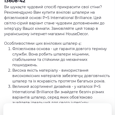
13608-42
Ви шукаєте чудовий спосіб прикрасити свої стіни?
Рекомендуємо Вам купити вінілові шпалери на
флізеліновій основі P+S International Brilliance. Цей
світло-сірий варіант стане чудовим доповненням до
інтер'єру Вашої кімнати. Замовляйте цей товар в
українському інтернет-магазині HouseDecor.
Особливостями цих вінілових шпалер є:
Флізелінова основа - це гарантія довгого терміну
служби. Вона робить шпалери міцними,
стабільними та стійкими до механічних
пошкоджень.
Висока якість матеріалу - використання
високоякісних матеріалів забезпечує довговічність
шпалер та їх яскравість протягом багатьох років.
Великий асортимент дизайнів - у каталозі P+S
International Brilliance Ви знайдете безліч різних
варіантів шпалер, серед яких обов'язково
знайдете ідеальний для свого інтер'єру.
Простота у використанні - з цими шпалерами Вам
не потрібно професійних навичок для