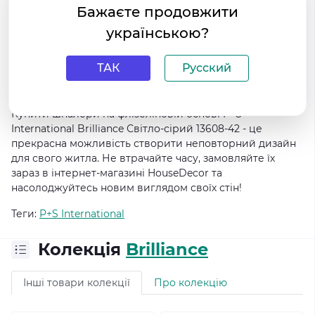
Бажаєте продовжити
самостійного наклеювання. Вони легкі у
встановленні та можуть бути замінені без
українською?
пошкодження стін при необхідності.
Висока стійкість до вологи - цей вид шпалер
ТАК
Русский
поглине менше вологи, що робить їх ідеальним
рішенням для використання в ванних кімнатах та
кухнях.
Купити шпалери на флізеліновій основі P+S
International Brilliance Світло-сірий 13608-42 - це
прекрасна можливість створити неповторний дизайн
для свого житла. Не втрачайте часу, замовляйте їх
зараз в інтернет-магазині HouseDecor та
насолоджуйтесь новим виглядом своїх стін!
Теги:
P+S International
Колекція
Brilliance
Інші товари колекції
Про колекцію