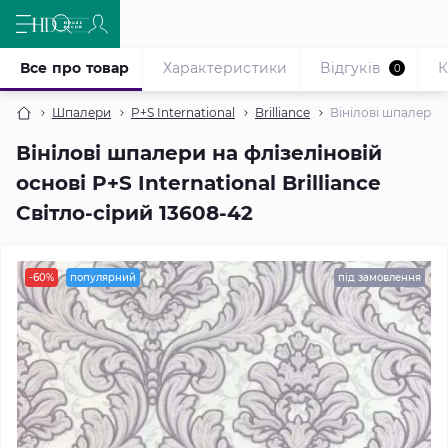
Все про товар
Характеристики
Відгуків
К
0
Шпалери
P+S International
Brilliance
Вінілові шпалери на
Вінілові шпалери на флізеліновій
основі P+S International Brilliance
Світло-сірий 13608-42
-60%
популярний
під замовлення