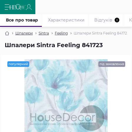
Все про товар
Характеристики
Відгуків
К
0
Шпалери
Sintra
Feeling
Шпалери Sintra Feeling 841723
Шпалери Sintra Feeling 841723
популярний
під замовлення