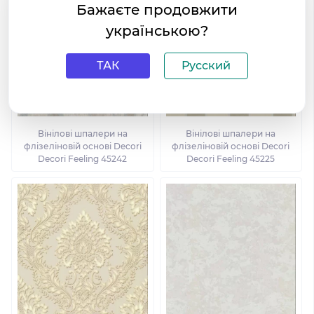
Бажаєте продовжити
українською?
ТАК
Русский
Вінілові шпалери на
Вінілові шпалери на
флізеліновій основі Decori
флізеліновій основі Decori
Decori Feeling 45242
Decori Feeling 45225