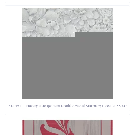
Вінілові шпалери на флізеліновій основі Marburg Floralia 33903