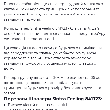
Головна особливість цих шпалер - чудовий малюнок з
квітами. Вони надають приміщенню неповторний та
романтичний вигляд, перетворюючи його в оазис
затишку та гармонії.
Колір шпалер Sintra Feeling 841723 - блакитний. Цей
спокійний та ніжний відтінок додасть вашому інтер'єру
святковості та елегантності.
Ця колекція шпалер пасує до будь-якого приміщення:
від передпокою та спальні до кабінету, офісу, кухні,
коридору та вітальні. Вона створить атмосферу
затишку та комфорту у будь-якому куточку вашого
дому.
Розміри рулону шпалер - 10.05 м довжиною та 106 см
шириною. Це дозволяє легко облаштувати
приміщення будь-якого розміру без зайвих зусиль та
затрат.
Переваги Шпалери Sintra Feeling 841723:
Високоякісний вініл на флізеліні