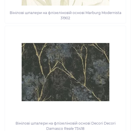
Вінілові шпалери на флізеліновій основі Marburg Modernista
31902
Вінілові шпалери на флізеліновій основі Decori Decori
Damasco Reale 73418