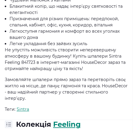
Чудовий малюнок з квітами
Блакитний колір, що надає інтер'єру святковості та
елегантності
Призначення для різних приміщень: передпокой,
спальня, кабінет, офіс, кухня, коридор, вітальня
Легкоступня гармония и комфорт во всех уголках
вашего дома
Легке укладання без зайвих зусиль
Не упустіть можливість створити неперевершену
атмосферу в вашому будинку! Купіть шпалери Sintra
Feeling 841723 в інтернет-магазині HouseDecor зараз та
отримайте найкращу ціну та якість!
Замовляйте шпалери прямо зараз та перетворіть своє
житло на місце, де панує гармонія та краса. HouseDecor
- ваш надійний партнер у створенні стильного
інтер'єру.
Теги:
Sintra
Колекція
Feeling