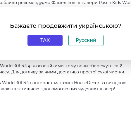
собливо рекомендуємо Флізелінові шпалери Rasch Kids Wor
антує їх високу якість і надійність. Основа - флізелін, що р
Бажаєте продовжити українською?
 Малюнок дитячий, а колір - зелений, ідеально підходить для
ТАК
Русский
144 мають довжину рулону 10.05 метрів і ширину 53 сантимет
зайвих зусиль. Вони також пожежобезпечні, що робить їх
мнаті.
 World 301144 є зносостійкими, тому вони збережуть свій
су. Для догляду за ними достатньо простої сухої чистки.
 World 301144 в інтернет-магазині HouseDecor за вигідною
равою та затишною з допомогою цих чудових шпалер!