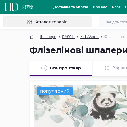
Доставка та оплата
Про нас
Блог
Каталог товарів
Шпалери
RASCH
Kids World
Флізелінові 
Флізелінові шпалери
Все про товар
Харак
популярний