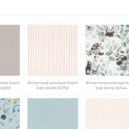
лери Rasch
Флізелінові шпалери Rasch
Флізелінові шпалери R
252859
Kids World 252750
Kids World 301144