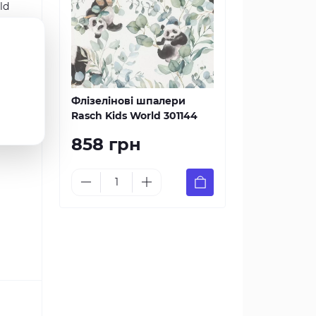
ld
обить
Флізелінові шпалери
ри,
Rasch Kids World 301144
858 грн