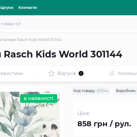
Відгуки
Контакти
шпалери Rasch Kids World 301144
 Rasch Kids World 301144
теристики
Відгуків
Колекці
0
Код товару:
301144
Виробник:
в наявності
Ціна:
858 грн / рул.