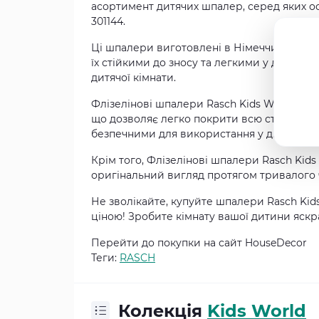
асортимент дитячих шпалер, серед яких о
301144.
Ці шпалери виготовлені в Німеччині, що гар
їх стійкими до зносу та легкими у догляді.
дитячої кімнати.
Флізелінові шпалери Rasch Kids World 301
що дозволяє легко покрити всю стіну без 
безпечними для використання у дитячій кі
Крім того, Флізелінові шпалери Rasch Kids
оригінальний вигляд протягом тривалого ча
Не зволікайте, купуйте шпалери Rasch Kids
ціною! Зробите кімнату вашої дитини яск
Перейти до покупки на сайт HouseDecor
Теги:
RASCH
Колекція
Kids World