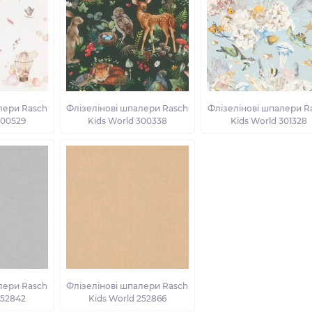
лери Rasch
Флізелінові шпалери Rasch
Флізелінові шпалери R
300529
Kids World 300338
Kids World 301328
лери Rasch
Флізелінові шпалери Rasch
252842
Kids World 252866