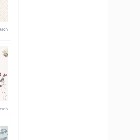
asch
asch