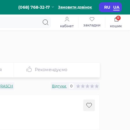
(068) 768-32-17
RU
UA
Замовити дзвінок
0
закладки
кабінет
кошик
я
Рекомендуємо
RASCH
Відгуки:
0