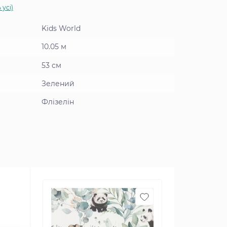
 усі)
Kids World
10.05 м
53 см
Зелений
Флізелін