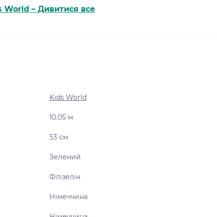
s World – Дивитися все
Kids World
10.05 м
53 см
Зелений
Флізелін
Німеччина
Німеччина