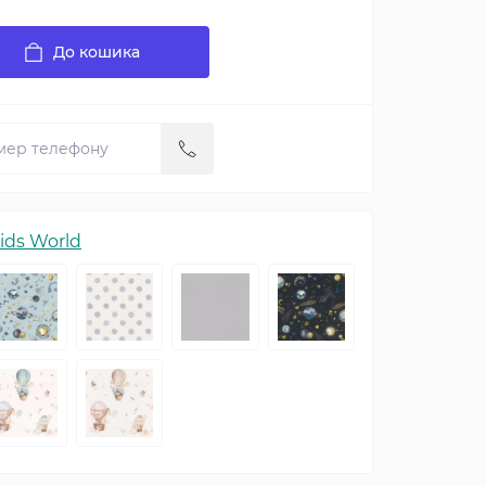
До кошика
ids World