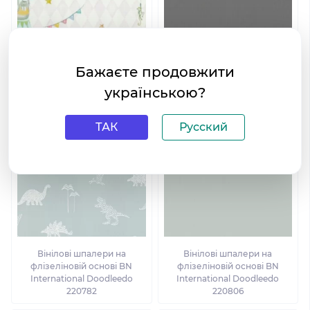
Вінілові шпалери на
Вінілові шпалери на
флізеліновій основі BN
флізеліновій основі BN
Бажаєте продовжити
International Doodleedo
International Doodleedo
220740
220807
українською?
ТАК
Русский
Вінілові шпалери на
Вінілові шпалери на
флізеліновій основі BN
флізеліновій основі BN
International Doodleedo
International Doodleedo
220782
220806