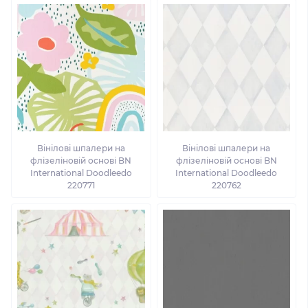
Вінілові шпалери на
Вінілові шпалери на
флізеліновій основі BN
флізеліновій основі BN
International Doodleedo
International Doodleedo
220771
220762