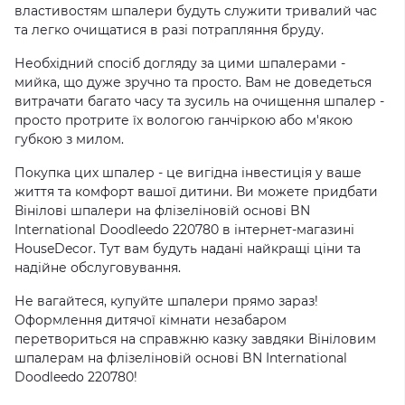
властивостям шпалери будуть служити тривалий час
та легко очищатися в разі потрапляння бруду.
Необхідний спосіб догляду за цими шпалерами -
мийка, що дуже зручно та просто. Вам не доведеться
витрачати багато часу та зусиль на очищення шпалер -
просто протрите їх вологою ганчіркою або м'якою
губкою з милом.
Покупка цих шпалер - це вигідна інвестиція у ваше
життя та комфорт вашої дитини. Ви можете придбати
Вінілові шпалери на флізеліновій основі BN
International Doodleedo 220780 в інтернет-магазині
HouseDecor. Тут вам будуть надані найкращі ціни та
надійне обслуговування.
Не вагайтеся, купуйте шпалери прямо зараз!
Оформлення дитячої кімнати незабаром
перетвориться на справжню казку завдяки Вініловим
шпалерам на флізеліновій основі BN International
Doodleedo 220780!