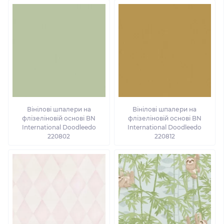
Вінілові шпалери на
Вінілові шпалери на
флізеліновій основі BN
флізеліновій основі BN
International Doodleedo
International Doodleedo
220802
220812