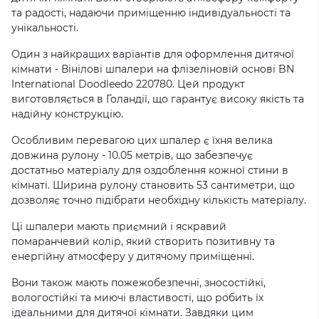
та радості, надаючи приміщенню індивідуальності та
унікальності.
Один з найкращих варіантів для оформлення дитячої
кімнати - Вінілові шпалери на флізеліновій основі BN
International Doodleedo 220780. Цей продукт
виготовляється в Голандії, що гарантує високу якість та
надійну конструкцію.
Особливим перевагою цих шпалер є їхня велика
довжина рулону - 10.05 метрів, що забезпечує
достатньо матеріалу для оздоблення кожної стини в
кімнаті. Ширина рулону становить 53 сантиметри, що
дозволяє точно підібрати необхідну кількість матеріалу.
Ці шпалери мають приємний і яскравий
помаранчевий колір, який створить позитивну та
енергійну атмосферу у дитячому приміщенні.
Вони також мають пожежобезпечні, зносостійкі,
вологостійкі та миючі властивості, що робить їх
ідеальними для дитячої кімнати. Завдяки цим