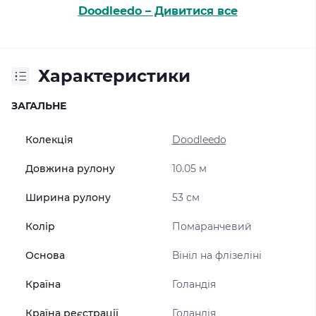
Doodleedo – Дивитися все
Характеристики
ЗАГАЛЬНЕ
Колекція
Doodleedo
Довжина рулону
10.05 м
Ширина рулону
53 см
Колір
Помаранчевий
Основа
Вініл на флізеліні
Країна
Голандія
Країна реєстрації
Голандія