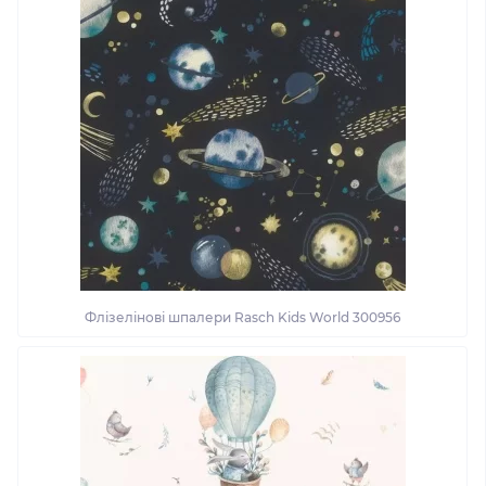
Флізелінові шпалери Rasch Kids World 300956