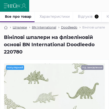
Все про товар
Характеристики
Відгуків
К
0
Шпалери
BN International
Doodleedo
Вінілові шпалери
Вінілові шпалери на флізеліновій
основі BN International Doodleedo
220780
популярний
під замовлення