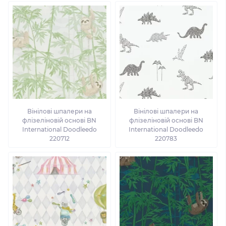
Вінілові шпалери на
Вінілові шпалери на
флізеліновій основі BN
флізеліновій основі BN
International Doodleedo
International Doodleedo
220712
220783