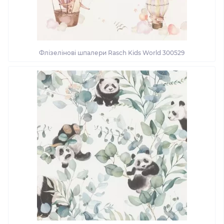
Флізелінові шпалери Rasch Kids World 300529