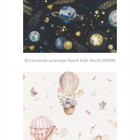
Флізелінові шпалери Rasch Kids World 300956