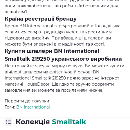
вони пожежобезпечнi, що робить їх безпечними для
вашої сім'ї.
Країна реєстрацii бренду
Бренд BN International зареєстрований в Голандii, яка
славиться своєю традицiєю якостi та креативним
пiдходом до дизайну. Придбавши ці шпалери, ви
можете бути впевнені в їх надiйностi та якості.
Купити шпалери BN International
Smalltalk 219250 українського виробника
Не втрачайте часу на марну пошуки. Ви можете купити
вінілові шпалери на флізеліновій основі BN
International Smalltalk 219250 прямо зараз на інтернет-
магазині HouseDecor. Швидко та зручно оформити
замовлення ви можете за посиланням нижче.
Перейти до покупки
Теги:
BN International
Колекція
Smalltalk