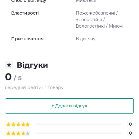
Спосіб догляду
Миються
Властивості
Пожежобезпечні /
Зносостійкі /
Вологостійкі / Миючі
Призначення
В дитячу
Відгуки
0
/ 5
середній рейтинг товару
+ Додати відгук
0
0