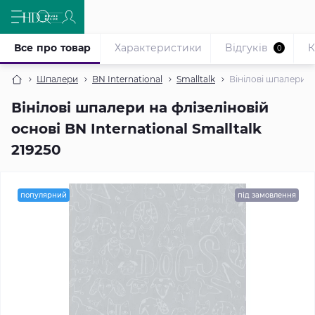
Все про товар
Характеристики
Відгуків
К
0
Шпалери
BN International
Smalltalk
Вінілові шпалери на
Вінілові шпалери на флізеліновій
основі BN International Smalltalk
219250
популярний
під замовлення