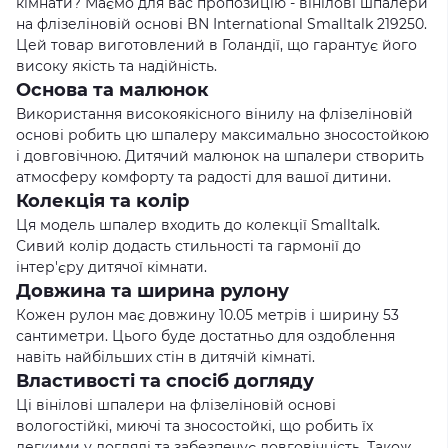
кімнати? Маємо для вас пропозицію - вінілові шпалери
на флізеліновій основі BN International Smalltalk 219250.
Цей товар виготовлений в Голандії, що гарантує його
високу якість та надійність.
Основа та малюнок
Використання високоякісного вінилу на флізеліновій
основі робить цю шпалеру максимально зносостойкою
і довговічною. Дитячий малюнок на шпалери створить
атмосферу комфорту та радості для вашої дитини.
Колекція та колір
Ця модель шпалер входить до колекції Smalltalk.
Сивий колiр додасть стильностi та гармонії до
інтер'єру дитячої кімнати.
Довжина та ширина рулону
Кожен рулон має довжину 10.05 метрів і ширину 53
сантиметри. Цього буде достатньо для оздоблення
навіть найбільших стін в дитячій кімнаті.
Властивості та спосіб догляду
Ці вінілові шпалери на флізеліновій основі
вологостійкі, миючі та зносостойкi, що робить їх
легкими у доглядi та забезпечує довговiчнiсть. Також