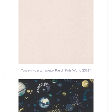
Флізелінові шпалери Rasch Kids World 252811