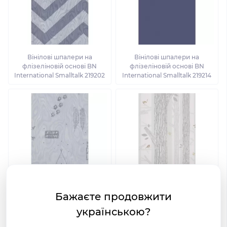
Вінілові шпалери на
Вінілові шпалери на
флізеліновій основі BN
флізеліновій основі BN
International Smalltalk 219202
International Smalltalk 219214
Бажаєте продовжити
Вінілові шпалери на
Вінілові шпалери на
флізеліновій основі BN
флізеліновій основі BN
українською?
International Smalltalk 219321
International Smalltalk 219272