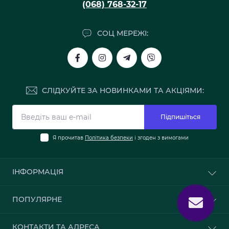
(068) 768-32-17
СОЦ МЕРЕЖІ:
СЛІДКУЙТЕ ЗА НОВИНКАМИ ТА АКЦІЯМИ:
Підпишіться
Я прочитав
Політика безпеки
і згоден з вимогами
ІНФОРМАЦІЯ
Про нас
ПОПУЛЯРНЕ
Доставка та оплата
Політика безпеки
Шпалери
КОНТАКТИ ТА АДРЕСА