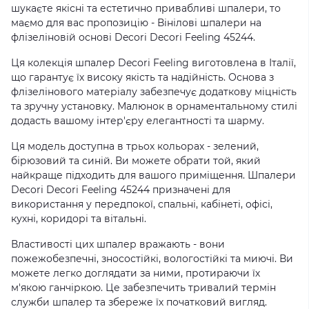
шукаєте якісні та естетично привабливі шпалери, то
маємо для вас пропозицію - Вінілові шпалери на
флізеліновій основі Decori Decori Feeling 45244.
Ця колекція шпалер Decori Feeling виготовлена в Італії,
що гарантує їх високу якість та надійність. Основа з
флізелінового матеріалу забезпечує додаткову міцність
та зручну установку. Малюнок в орнаментальному стилі
додасть вашому інтер'єру елегантності та шарму.
Ця модель доступна в трьох кольорах - зелений,
бірюзовий та синій. Ви можете обрати той, який
найкраще підходить для вашого приміщення. Шпалери
Decori Decori Feeling 45244 призначені для
використання у передпокої, спальні, кабінеті, офісі,
кухні, коридорі та вітальні.
Властивості цих шпалер вражають - вони
пожежобезпечні, зносостійкі, вологостійкі та миючі. Ви
можете легко доглядати за ними, протираючи їх
м'якою ганчіркою. Це забезпечить тривалий термін
служби шпалер та збереже їх початковий вигляд.