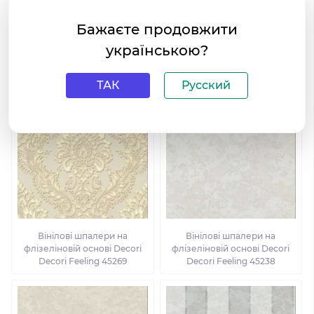
Бажаєте продовжити
Вінілові шпалери на
Вінілові шпалери на
українською?
флізеліновій основі Decori
флізеліновій основі Decori
Decori Feeling 45242
Decori Feeling 45225
ТАК
Русский
Вінілові шпалери на
Вінілові шпалери на
флізеліновій основі Decori
флізеліновій основі Decori
Decori Feeling 45269
Decori Feeling 45238