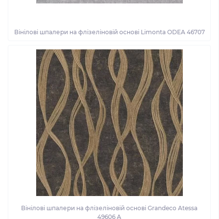
Вінілові шпалери на флізеліновій основі Limonta ODEA 46707
Вінілові шпалери на флізеліновій основі Grandeco Atessa
49606 A