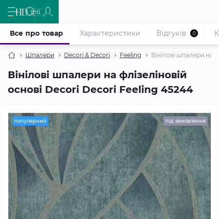
Все про товар
Характеристики
Відгуків
К
0
Шпалери
Decori & Decori
Feeling
Вінілові шпалери на ф
Вінілові шпалери на флізеліновій
основі Decori Decori Feeling 45244
популярний
під замовлення