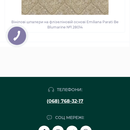
Вінілові шпалери на флізеліновій основі Emiliana Parati Be
Blumarine №1 28014
ТЕЛЕФОНИ:
(068) 768-32-17
СОЦ МЕРЕЖІ: