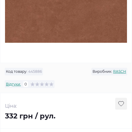
Код товару:
445886
Виробник:
RASCH
Відгуки:
0
Ціна:
332 грн / рул.