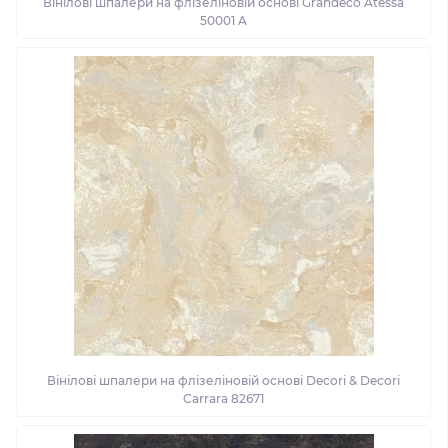
Вінілові шпалери на флізеліновій основі Grandeco Atessa
50001 A
Вінілові шпалери на флізеліновій основі Decori & Decori
Carrara 82671