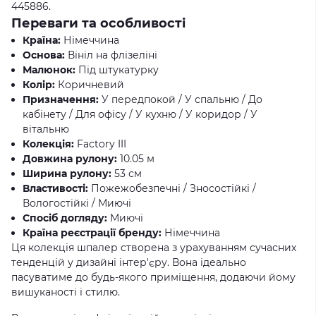
445886.
Переваги та особливості
Країна:
Німеччина
Основа:
Вініл на флізеліні
Малюнок:
Під штукатурку
Колір:
Коричневий
Призначення:
У передпокой / У спальню / До
кабінету / Для офісу / У кухню / У коридор / У
вітальню
Колекція:
Factory III
Довжина рулону:
10.05 м
Ширина рулону:
53 см
Властивості:
Пожежобезпечні / Зносостійкі /
Вологостійкі / Миючі
Спосіб догляду:
Миючі
Країна реєстрації бренду:
Німеччина
Ця колекція шпалер створена з урахуванням сучасних
тенденцій у дизайні інтер'єру. Вона ідеально
пасуватиме до будь-якого приміщення, додаючи йому
вишуканості і стилю.