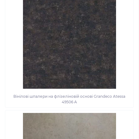
Вінілові шпалери на флізеліновій основі Grandeco Atessa
49506 A