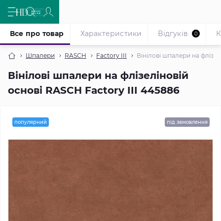
Все про товар
Характеристики
Відгуків
К
0
Шпалери
RASCH
Factory III
Вінілові шпалери на флізел
Вінілові шпалери на флізеліновій
основі RASCH Factory III 445886
популярний
під замовлення