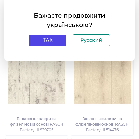
Бажаєте продовжити
українською?
Вінілові шпалери на
Вінілові шпалери на
флізеліновій основі RASCH
флізеліновій основі RASCH
ТАК
Русский
Factory III 939903
Factory III 445855
Вінілові шпалери на
Вінілові шпалери на
флізеліновій основі RASCH
флізеліновій основі RASCH
Factory III 939705
Factory III 514476