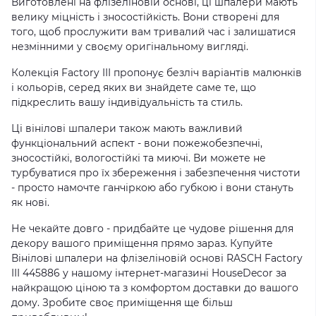
Виготовлені на флізеліновій основі, ці шпалери мають
велику міцність і зносостійкість. Вони створені для
того, щоб прослужити вам тривалий час і залишатися
незмінними у своєму оригінальному вигляді.
Колекція Factory III пропонує безліч варіантів малюнків
і кольорів, серед яких ви знайдете саме те, що
підкреслить вашу індивідуальність та стиль.
Ці вінілові шпалери також мають важливий
функціональний аспект - вони пожежобезпечні,
зносостійкі, вологостійкі та миючі. Ви можете не
турбуватися про їх збереження і забезпечення чистоти
- просто намочте ганчіркою або губкою і вони стануть
як нові.
Не чекайте довго - придбайте це чудове рішення для
декору вашого приміщення прямо зараз. Купуйте
Вінілові шпалери на флізеліновій основі RASCH Factory
III 445886 у нашому інтернет-магазині HouseDecor за
найкращою ціною та з комфортом доставки до вашого
дому. Зробите своє приміщення ще більш