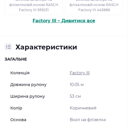
флізеліновій основі RASCH
флізеліновій основі RASCH
Factory III 939231
Factory III 445886
Factory III – Дивитися все
Характеристики
ЗАГАЛЬНЕ
Колекція
Factory III
Довжина рулону
10.05 м
Ширина рулону
53 см
Колір
Коричневий
Основа
Вініл на флізеліні