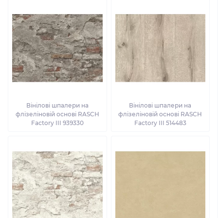
Вінілові шпалери на
Вінілові шпалери на
флізеліновій основі RASCH
флізеліновій основі RASCH
Factory III 939330
Factory III 514483