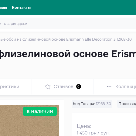
ывы
Контакты
е обои на флизелиновой основе Erismann Elle Decoration 3 12168-30
лизелиновой основе Erisma
еристики
Отзывов
Коллекц
0
Код Товара:
12168-30
Произво
в наличии
Цена:
1 450 грн / рул.