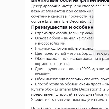
Виниловые обои на флизелиновой
Декорирование интерьера своего дома – 
важных элементов при создании уютной и
сочетание качества, прочности и эстетич
основе Erismann Elle Decoration 3 12168-30 –
Преимущества и особенности
Страна производитель: Германия. Это га
Основа обоев – винил на флизелине. Т
износостойкими.
Рисунок однотонный, что позволяет легк
Цвет золотистый – это выбор для тех, к
Обои подходят для использования в разн
коридор, гостиная.
Длина рулона составляет 10.05 м, а шири
комнате.
Обои имеют ряд полезных свойств: пож
Способ ухода за обоями очень прост – 
Купить обои Erismann Elle Decoration 3 12
представлен широкий выбор дизайнов и к
Украине, что позволит вам получить жела
Приобретая виниловые обои на флизелиново