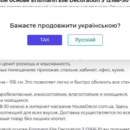
 основе Erismann Elle Decoration 3 12168-30
это всегда творческий и захватывающий процесс. Одним и
 стильной обстановки являются обои. Если вы ищете идеал
еского внешнего вида, то виниловые обои на флизелиновой
Бажаєте продовжити українською?
 это то, что вам нужно.
рантия высокого качества и надежности.
ТАК
Русский
акая комбинация материалов делает их особенно прочными 
о вписать эти обои в любой интерьер.
то ценит роскошь и изысканность.
ых помещениях: прихожая, спальня, кабинет, офис, кухня,
на – 106 см. Это позволяет легко и быстро обклеить все сте
аробезопасные, износостойкие, влагостойкие и моющиеся.
они моющиеся.
168-30 можно в интернет-магазине HouseDecor.com.ua. Здесь
оллекций для всех вкусов. Доставка осуществляется по вс
нный товар без лишних хлопот.
й основе Erismann Elle Decoration 3 12168-30 вы получает