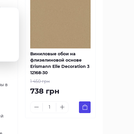
з
ьное
и
Виниловые обои на
флизелиновой основе
Erismann Elle Decoration 3
12168-30
1 450 грн
ны в
738 грн
ей
е