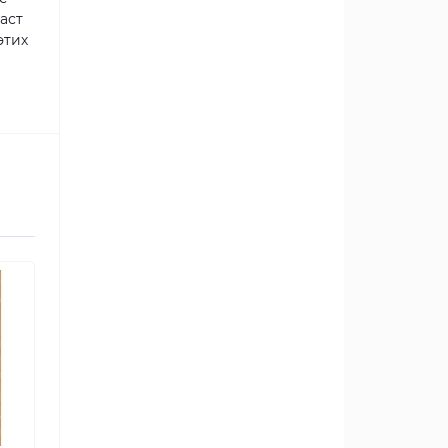
аст
этих