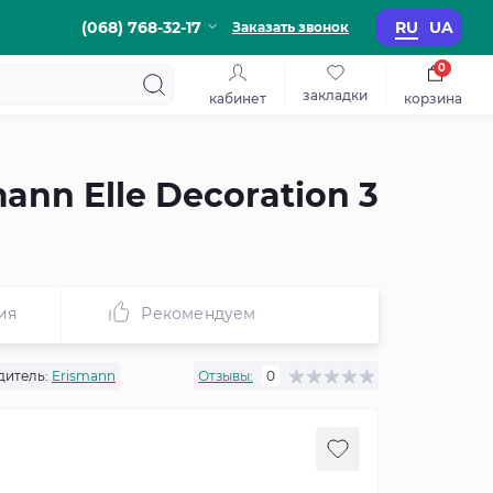
(068) 768-32-17
RU
UA
Заказать звонок
0
закладки
кабинет
корзина
nn Elle Decoration 3
ия
Рекомендуем
дитель:
Erismann
Отзывы:
0