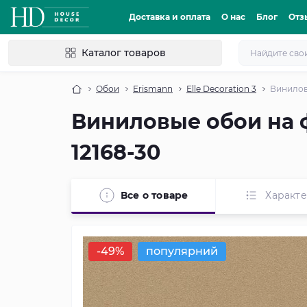
Доставка и оплата
О нас
Блог
Отз
Каталог товаров
Обои
Erismann
Elle Decoration 3
Виниловы
Виниловые обои на ф
12168-30
Все о товаре
Характ
-49%
популярний