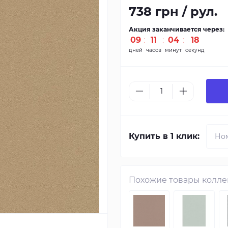
738 грн / рул.
Акция заканчивается через:
09
:
11
:
04
:
17
дней
часов
минут
секунд
Купить в 1 клик:
Похожие товары колл