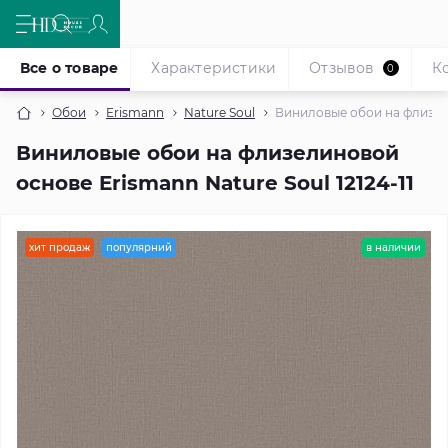
Все о товаре
Характеристики
Отзывов
К
0
Обои
Erismann
Nature Soul
Виниловые обои на флизели
Виниловые обои на флизелиновой
основе Erismann Nature Soul 12124-11
хит продаж
популярний
в наличии