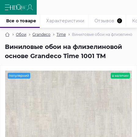
Все о товаре
Характеристики
Отзывов
К
0
Обои
Grandeco
Time
Виниловые обои на флизелиновой
Виниловые обои на флизелиновой
основе Grandeco Time 1001 TM
популярний
в наличии