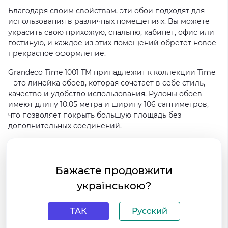
Благодаря своим свойствам, эти обои подходят для
использования в различных помещениях. Вы можете
украсить свою прихожую, спальню, кабинет, офис или
гостиную, и каждое из этих помещений обретет новое
прекрасное оформление.
Grandeco Time 1001 TM принадлежит к коллекции Time
– это линейка обоев, которая сочетает в себе стиль,
качество и удобство использования. Рулоны обоев
имеют длину 10.05 метра и ширину 106 сантиметров,
что позволяет покрыть большую площадь без
дополнительных соединений.
Эти обои отличаются не только своим превосходным
качеством, но и рядом полезных свойств. Они
пожаробезопасные, что является особенно важным
Бажаєте продовжити
фактором для безопасности вашего дома.
українською?
Износостойкость гарантирует долгую жизнь обоям,
даже при интенсивном использовании.
Влагостойкость позволяет не беспокоиться о
ТАК
Русский
возможности повреждения обоев от попадания воды