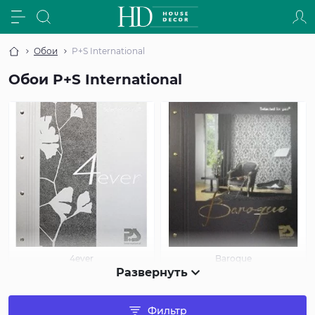
Обои
P+S International
Обои P+S International
4ever
Baroque
Развернуть
Фильтр