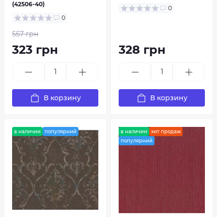
(42506-40)
De Couture Shafran
Delight
0
0
557 грн
323 грн
328 грн
В корзину
В корзину
Dieter Bohlen Papier
Dieter Bohlen for Kids
в наличии
популярний
в наличии
хит продаж
популярний