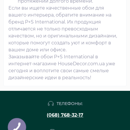
протяжении долгого времени.
Если вы ищете качественные обои для
вашего интерьера, обратите внимание на
бренд P+S International. Их продукция
отличается не только превосходным
качеством, но и оригинальными дизайнами,
которые помогут создать уют и комфорт в
вашем доме или офисе.
Заказывайте обои P+S International в
интернет-магазине HouseDecor.com.ua уже
сегодня и воплотите свои самые смелые
дизайнерские идеи в реальность!
ТЕЛЕФОНЫ:
(068) 768-32-17