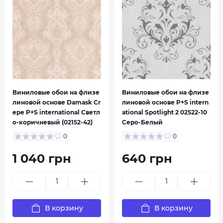
Виниловые обои на флизе
Виниловые обои на флизе
Ouverture 2014
Seasons
линовой основе Damask Cr
линовой основе P+S intern
epe P+S international Светл
ational Spotlight 2 02522-10
о-коричневый (02152-42)
Серо-Белый
0
0
1 040 грн
640 грн
В корзину
В корзину
Sinfonia
Sonnet