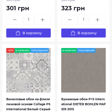
557 грн
557 грн
301 грн
323 грн
В корзину
В корзину
-42%
в наличии
популярний
в наличии
популярний
Crystal
Damask Crepe
Виниловые обои на флизе
Бумажные обои P+S Intern
линовой основе Collage PS
ational DIETER BOHLEN PAP
International Белый-Серый
IER 2015