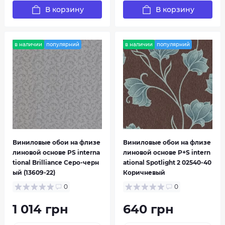
В корзину
В корзину
Studio Line
Times
в наличии
популярний
в наличии
популярний
Виниловые обои на флизе
Виниловые обои на флизе
Vintage Queen
линовой основе PS interna
линовой основе P+S intern
tional Brilliance Серо-черн
ational Spotlight 2 02540-40
Обои P+S International в интернет-
ый (13609-22)
Коричневый
магазине HouseDecor.com.ua
0
0
Хотите превратить свой дом в настоящий
1 014 грн
640 грн
уютный уголок? Тогда обратите внимание на
коллекцию обоев от известного