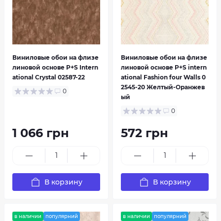
Виниловые обои на флизе
Виниловые обои на флизе
линовой основе P+S Intern
линовой основе P+S intern
Kolibri
Lacantara IV
ational Crystal 02587-22
ational Fashion four Walls 0
2545-20 Желтый-Оранжев
0
ый
0
1 066 грн
572 грн
В корзину
В корзину
Open Air
Ouverture
в наличии
популярний
в наличии
популярний