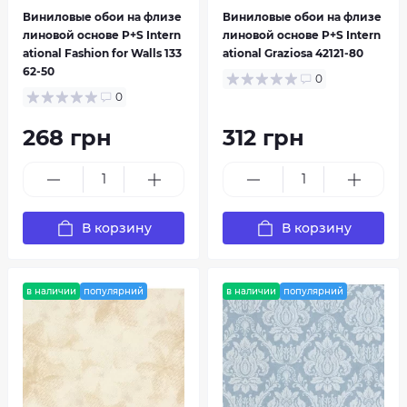
Виниловые обои на флизе
Виниловые обои на флизе
линовой основе P+S Intern
линовой основе P+S Intern
Exclusive
Fashion for Walls
ational Fashion for Walls 133
ational Graziosa 42121-80
62-50
0
0
268 грн
312 грн
В корзину
В корзину
Filigrano
Flower Power
в наличии
популярний
в наличии
популярний