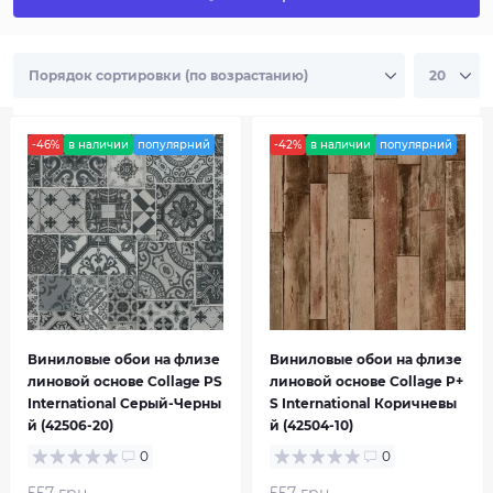
-46%
в наличии
популярний
-42%
в наличии
популярний
Brilliance
Collage
Виниловые обои на флизе
Виниловые обои на флизе
линовой основе Collage PS
линовой основе Collage P+
International Серый-Черны
S International Коричневы
й (42506-20)
й (42504-10)
Confetti
Crispy
0
0