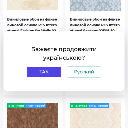
Виниловые обои на флизе
Виниловые обои на флизе
линовой основе P+S Intern
линовой основе P+S Intern
Graziosa
Happy Kids
ational Fashion for Walls 02
ational Seasons 02508-10
469-20
0
0
Бажаєте продовжити
393 грн
541 грн
українською?
ТАК
Русский
В корзину
В корзину
Hypnose
Intense
в наличии
популярний
в наличии
популярний