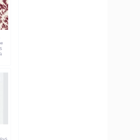
а
ве
S
й
а
 P+S