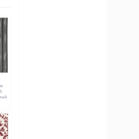
а
ве
S
елый