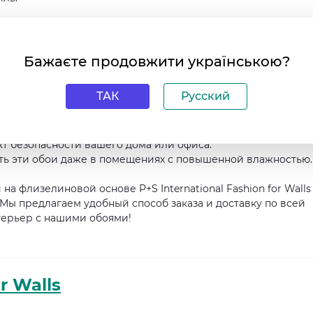
а – 53 см. Это оптимальные размеры для укладки обоев на ст
 облик вашего помещения, не задумываясь о сложностях и
количество материала.
Бажаєте продовжити українською?
овой основе P+S International Fashion for Walls 13362-50:
ТАК
Русский
ервоначальный вид на долгие годы.
иалы и технологии производства гарантируют надежность.
озволяет быстро и просто устранить загрязнения.
кт безопасности вашего дома или офиса.
ать эти обои даже в помещениях с повышенной влажностью.
а флизелиновой основе P+S International Fashion for Walls
 Мы предлагаем удобный способ заказа и доставку по всей
терьер с нашими обоями!
r Walls