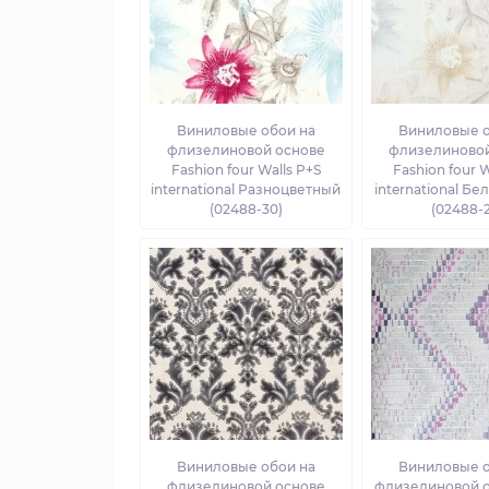
Виниловые обои на
Виниловые о
флизелиновой основе
флизелиновой
Fashion four Walls P+S
Fashion four W
international Разноцветный
international Бе
(02488-30)
(02488-
Виниловые обои на
Виниловые о
флизелиновой основе
флизелиновой о