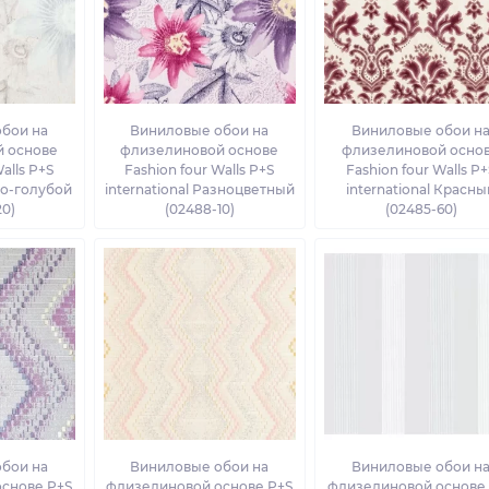
бои на
Виниловые обои на
Виниловые обои н
 основе
флизелиновой основе
флизелиновой осно
alls P+S
Fashion four Walls P+S
Fashion four Walls P+
ло-голубой
international Разноцветный
international Красны
20)
(02488-10)
(02485-60)
бои на
Виниловые обои на
Виниловые обои н
снове P+S
флизелиновой основе P+S
флизелиновой основе