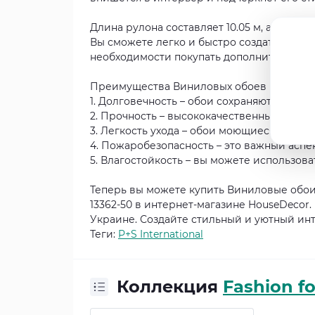
Длина рулона составляет 10.05 м, а ширин
Вы сможете легко и быстро создать новый
необходимости покупать дополнительное 
Преимущества Виниловых обоев на флизелин
1. Долговечность – обои сохраняют свой п
2. Прочность – высококачественные матер
3. Легкость ухода – обои моющиеся, что п
4. Пожаробезопасность – это важный аспе
5. Влагостойкость – вы можете использов
Теперь вы можете купить Виниловые обои н
13362-50 в интернет-магазине HouseDecor.
Украине. Создайте стильный и уютный ин
Теги:
P+S International
Коллекция
Fashion fo