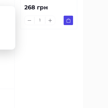
268 грн
ены.