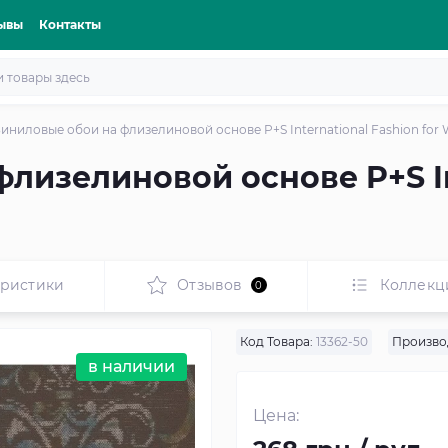
ывы
Контакты
иниловые обои на флизелиновой основе P+S International Fashion for W
лизелиновой основе P+S In
еристики
Отзывов
Коллекц
0
Код Товара:
13362-50
Произво
в наличии
Цена: