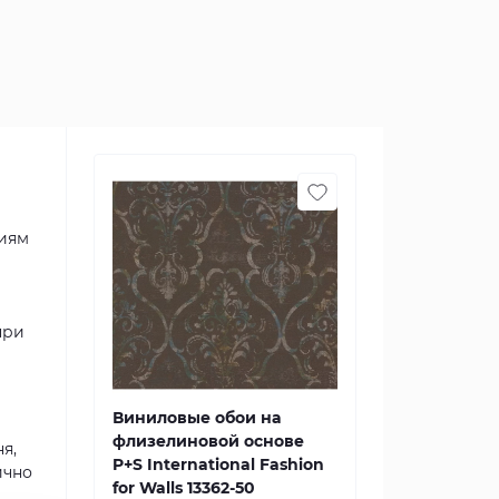
ниям
при
Виниловые обои на
флизелиновой основе
я,
P+S International Fashion
ично
for Walls 13362-50