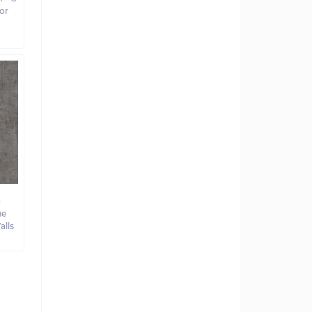
for
а
ве
alls