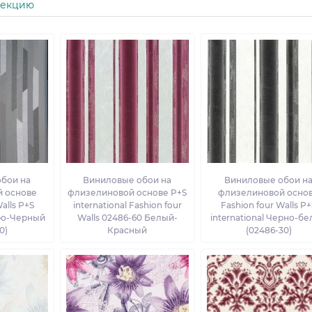
лекцию
бои на
Виниловые обои на
Виниловые обои н
 основе
флизелиновой основе P+S
флизелиновой осно
alls P+S
international Fashion four
Fashion four Walls P+
еро-Черный
Walls 02486-60 Белый-
international Черно-б
0)
Красный
(02486-30)