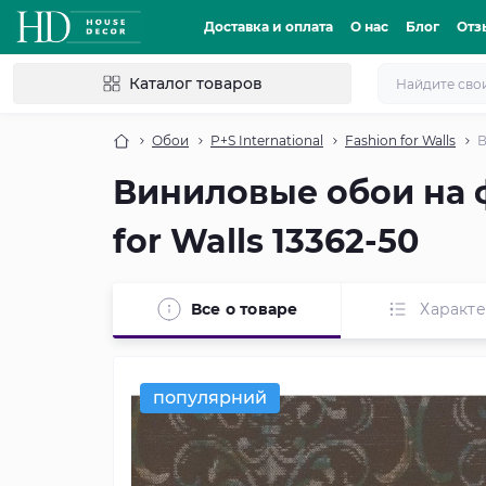
Доставка и оплата
О нас
Блог
Отз
Каталог товаров
Обои
P+S International
Fashion for Walls
В
Виниловые обои на ф
for Walls 13362-50
Все о товаре
Характ
популярний