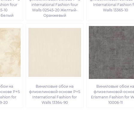
shion four
international Fashion four
International Fashion 
5-10
Walls 02545-20 Желтый-
Walls 13365-10
-Белый
Оранжевый
бои на
Виниловые обои на
Виниловые обои н
снове P+S
флизелиновой основе P+S
флизелиновой осно
ashion for
International Fashion for
Erismann Fashion for W
9-20
Walls 13364-90
10006-11