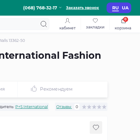
(068) 768-32-17
RU
UA
Заказать звонок
0
закладки
кабинет
корзина
alls 13362-50
ternational Fashion
ия
Рекомендуем
дитель:
P+S International
Отзывы:
0