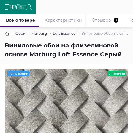
Все о товаре
Характеристики
Отзывов
К
0
Обои
Marburg
Loft Essence
Виниловые обои на флизел
Виниловые обои на флизелиновой
основе Marburg Loft Essence Серый
популярний
в наличии