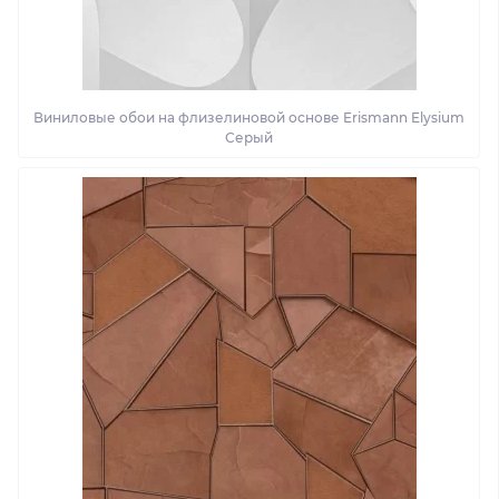
Виниловые обои на флизелиновой основе Erismann Elysium
Серый