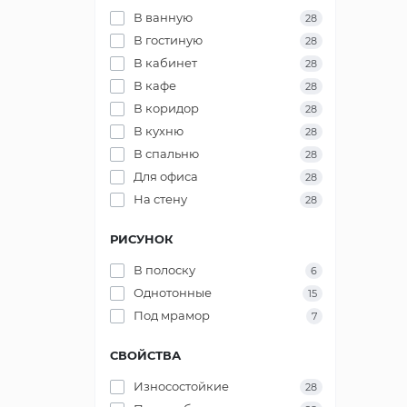
Yuanlong
+412
В ванную
28
В гостиную
28
В кабинет
28
В кафе
28
В коридор
28
В кухню
28
В спальню
28
Для офиса
28
На стену
28
РИСУНОК
В полоску
6
Однотонные
15
Под мрамор
7
СВОЙСТВА
Износостойкие
28