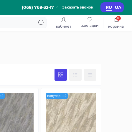
(068) 768-32-17
RU
UA
Заказать звонок
0
закладки
кабинет
корзина
ий
популярний