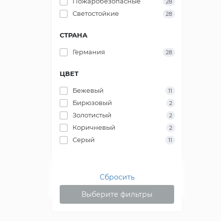
Пожаробезопасные
28
Светостойкие
28
СТРАНА
Германия
28
ЦВЕТ
Бежевый
11
Бирюзовый
2
Золотистый
2
Коричневый
2
Серый
11
Сбросить
Выберите фильтры