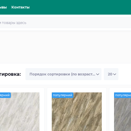
ывы
Контакты
тировка:
ярний
популярний
популярн