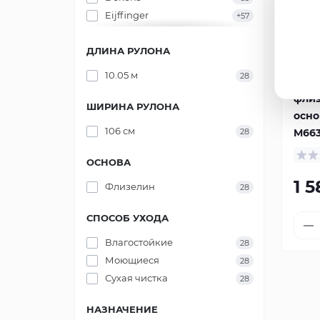
Eijffinger
+57
Emiliana Parati
+486
ДЛИНА РУЛОНА
Galerie
+3
Фра
Gianfranco Ferre
+1
10.05 м
28
вини
Home
фли
Graham & Brown
+447
ШИРИНА РУЛОНА
осно
Grandeco
+197
106 см
28
M66
ICH
+227
Limonta
+465
ОСНОВА
Marburg
+1.8
k
1 
Флизелин
28
Murella Zambaiti
+1
Parati
СПОСОБ УХОДА
P+S International
+308
Portofino
+49
Влагостойкие
28
RASCH
+2.5
k
Моющиеся
28
Sintra
+27
Сухая чистка
28
Sirpi
+134
НАЗНАЧЕНИЕ
Ugepa