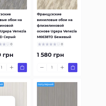
зские
Французские
вые обои на
виниловые обои на
иновой
флизелиновой
 Ugepa Venezia
основе Ugepa Venezia
D Серый
M66387D Бежевый
0
0
0 грн
1 580 грн
ий
популярний