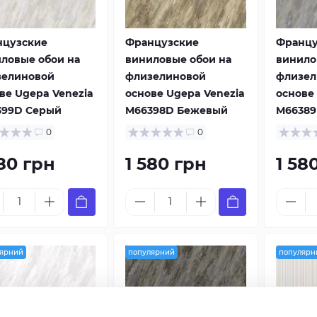
нцузские
Французские
Францу
ловые обои на
виниловые обои на
винило
зелиновой
флизелиновой
флизел
ве Ugepa Venezia
основе Ugepa Venezia
основе
399D Серый
M66398D Бежевый
M66389
0
0
580 грн
1 580 грн
1 58
ярний
популярний
популярн