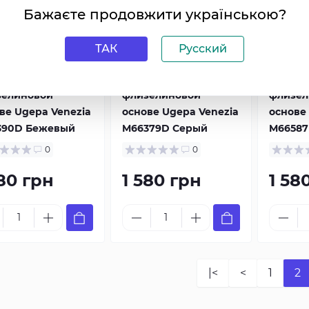
Бажаєте продовжити українською?
ТАК
Русский
нцузские
Французские
Францу
ловые обои на
виниловые обои на
винило
зелиновой
флизелиновой
флизел
ве Ugepa Venezia
основе Ugepa Venezia
основе
390D Бежевый
M66379D Серый
M66587
0
0
580 грн
1 580 грн
1 58
|<
<
1
2