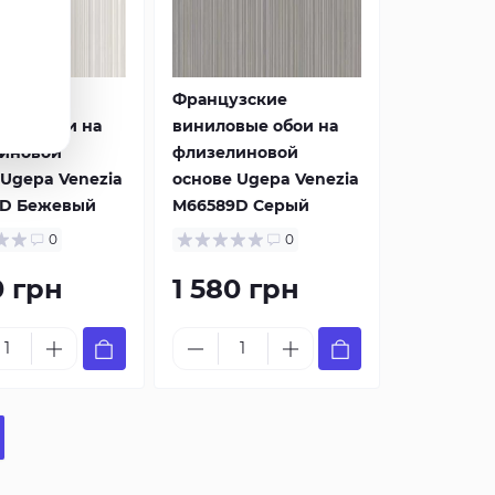
зские
Французские
вые обои на
виниловые обои на
иновой
флизелиновой
 Ugepa Venezia
основе Ugepa Venezia
D Бежевый
M66589D Серый
0
0
0 грн
1 580 грн