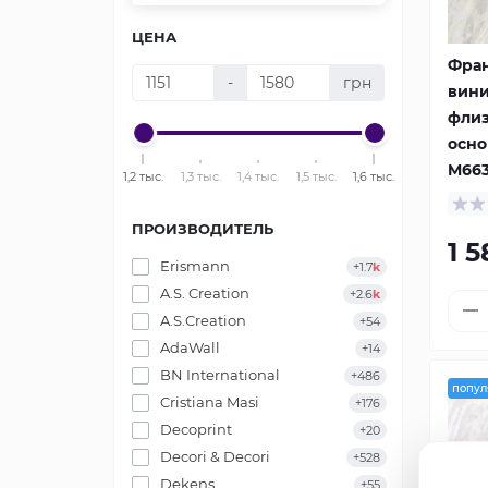
ЦЕНА
Фра
-
грн
вини
фли
осно
M66
1,2 тыс.
1,3 тыс.
1,4 тыс.
1,5 тыс.
1,6 тыс.
ПРОИЗВОДИТЕЛЬ
1 
Erismann
+1.7
k
A.S. Creation
+2.6
k
A.S.Creation
+54
AdaWall
+14
BN International
+486
попул
Cristiana Masi
+176
Decoprint
+20
Decori & Decori
+528
Dekens
+55