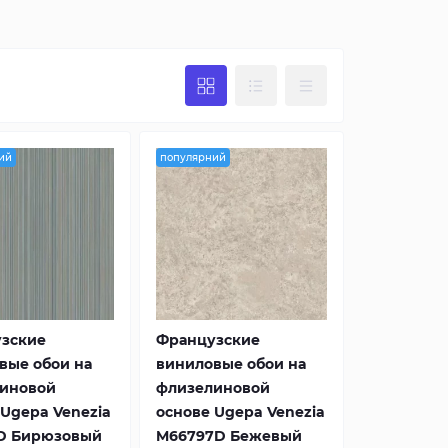
 придания глубины до создания
 законченность и уютность.
сохранение первозданного вида на
редставлены по привлекательным
 бюджета. Команда профессионалов
ий
популярний
 сделали правильный выбор и остались
-магазин HouseDecor.com.ua – это ваш
ерьера. Покупка обоев – это
зские
Французские
вые обои на
виниловые обои на
иновой
флизелиновой
 Ugepa Venezia
основе Ugepa Venezia
D Бирюзовый
M66797D Бежевый