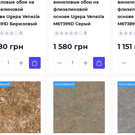
ловые обои на
виниловые обои на
винило
зелиновой
флизелиновой
флизел
ве Ugepa Venezia
основе Ugepa Venezia
основе
391D Бирюзовый
M67399D Серый
M67389
0
0
580 грн
1 580 грн
1 151
ярний
популярний
популярн