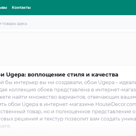
ывы
Контакты
и Ugepa: воплощение стиля и качества
й бы интерьер вы ни создавали, обои Ugepa – идеа
ая коллекция обоев представлена в интернет-магаз
жете найти множество вариантов, отвечающих ваши
ть обои Ugepa в интернет-магазине HouseDecor.com.
ственный товар, но и полноценное представление о
овых решений и текстур позволит вам создать уник
ате.
 выборе обоев Ugepa важно обратить внимание на о