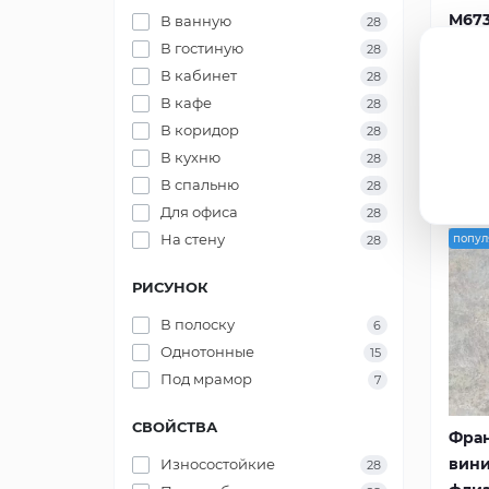
Yuanlong
+412
M67
В ванную
28
В гостиную
28
В кабинет
28
1 
В кафе
28
В коридор
28
В кухню
28
В спальню
28
Для офиса
28
На стену
попул
28
РИСУНОК
В полоску
6
Однотонные
15
Под мрамор
7
СВОЙСТВА
Фра
вини
Износостойкие
28