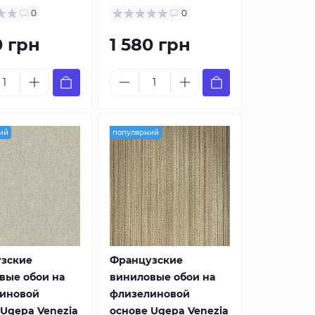
0
0
0 грн
1 580 грн
ий
популярний
зские
Французские
вые обои на
виниловые обои на
иновой
флизелиновой
 Ugepa Venezia
основе Ugepa Venezia