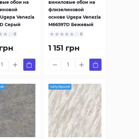
вые обои на
виниловые обои на
иновой
флизелиновой
 Ugepa Venezia
основе Ugepa Venezia
D Серый
M66597D Бежевый
0
0
 грн
1 151 грн
ий
популярний