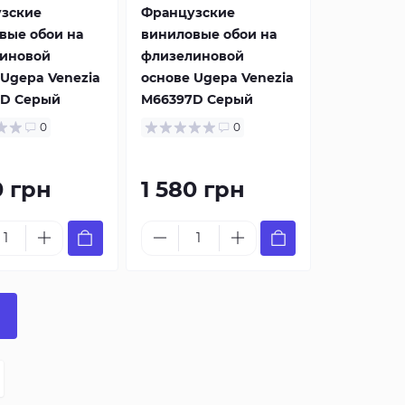
зские
Французские
вые обои на
виниловые обои на
иновой
флизелиновой
 Ugepa Venezia
основе Ugepa Venezia
D Серый
M66397D Серый
0
0
0 грн
1 580 грн