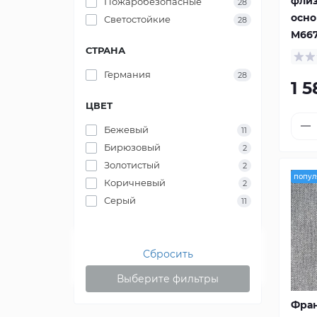
фли
Пожаробезопасные
28
осно
Светостойкие
28
M66
СТРАНА
Германия
28
1 
ЦВЕТ
Бежевый
11
Бирюзовый
2
Золотистый
2
попул
Коричневый
2
Серый
11
Сбросить
Выберите фильтры
Фра