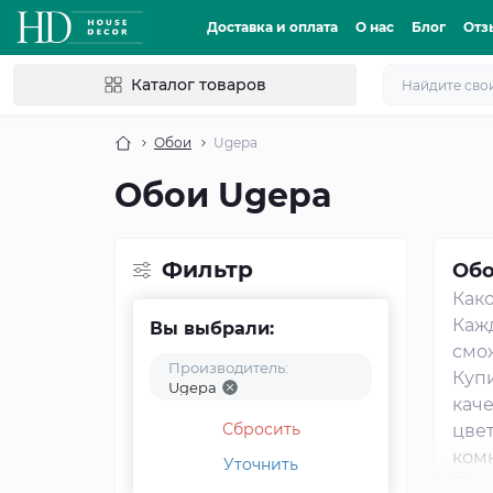
Доставка и оплата
О нас
Блог
Отз
Каталог товаров
Обои
Ugepa
Обои Ugepa
Фильтр
Обо
Како
Кажд
Вы выбрали:
смо
Производитель:
Купи
Ugepa
каче
Сбросить
цвет
комн
Уточнить
При