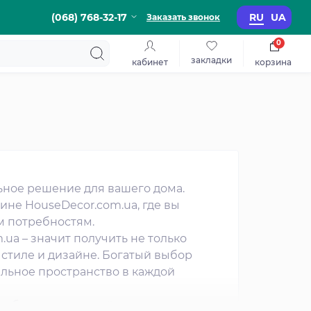
(068) 768-32-17
RU
UA
Заказать звонок
0
закладки
кабинет
корзина
льное решение для вашего дома.
ине HouseDecor.com.ua, где вы
м потребностям.
ua – значит получить не только
 стиле и дизайне. Богатый выбор
альное пространство в каждой
собенности каждой коллекции.