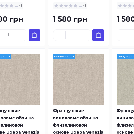
0
0
580 грн
1 580 грн
1 58
ярний
популярний
популярн
нцузские
Французские
Францу
ловые обои на
виниловые обои на
винило
зелиновой
флизелиновой
флизел
ве Ugepa Venezia
основе Ugepa Venezia
основе