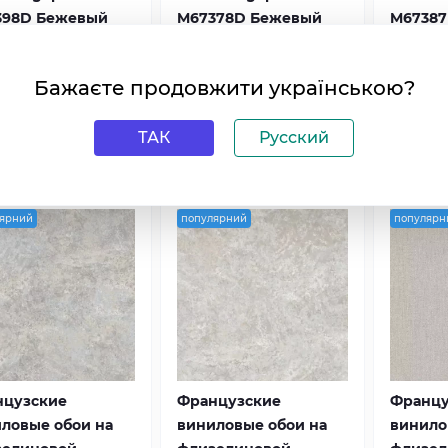
398D Бежевый
M67378D Бежевый
M67387
0
0
Бажаєте продовжити українською?
580 грн
1 580 грн
1 58
ТАК
Русский
ярний
популярний
популярн
нцузские
Французские
Францу
ловые обои на
виниловые обои на
винило