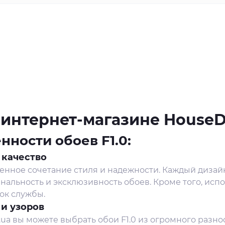
 в интернет-магазине House
ности обоев F1.0:
 качество
менное сочетание стиля и надежности. Каждый диза
нальность и эксклюзивность обоев. Кроме того, исп
ок службы.
 и узоров
ua вы можете выбрать обои F1.0 из огромного разн