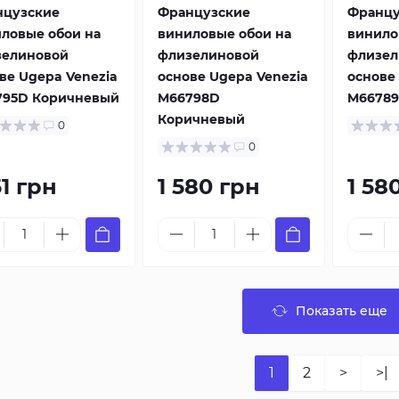
нцузские
Французские
Францу
ловые обои на
виниловые обои на
винило
зелиновой
флизелиновой
флизел
ве Ugepa Venezia
основе Ugepa Venezia
основе
795D Коричневый
M66798D
M66789
Коричневый
0
0
51 грн
1 580 грн
1 58
Показать еще
1
2
>
>|