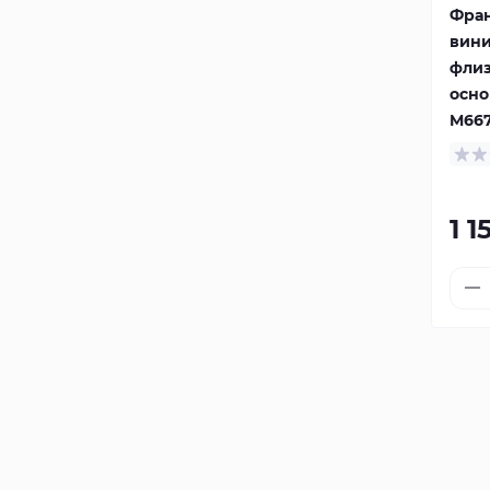
Фра
вини
фли
осно
M66
1 1