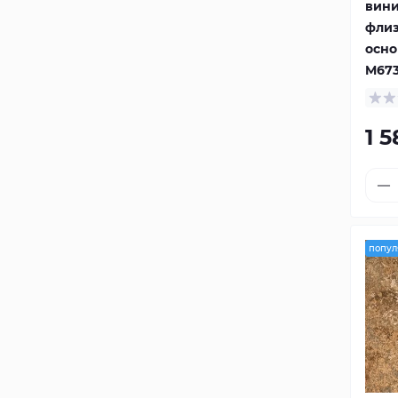
вини
фли
осно
M67
1 
попул