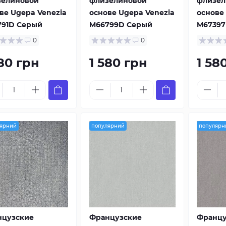
зелиновой
флизелиновой
флизел
ве Ugepa Venezia
основе Ugepa Venezia
основе
791D Серый
M66799D Серый
M67397
0
0
580 грн
1 580 грн
1 58
ярний
популярний
популярн
нцузские
Французские
Францу