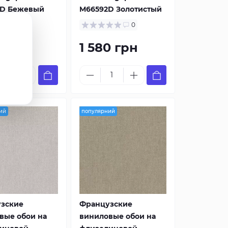
D Бежевый
M66592D Золотистый
0
0
0 грн
1 580 грн
ий
популярний
зские
Французские
вые обои на
виниловые обои на