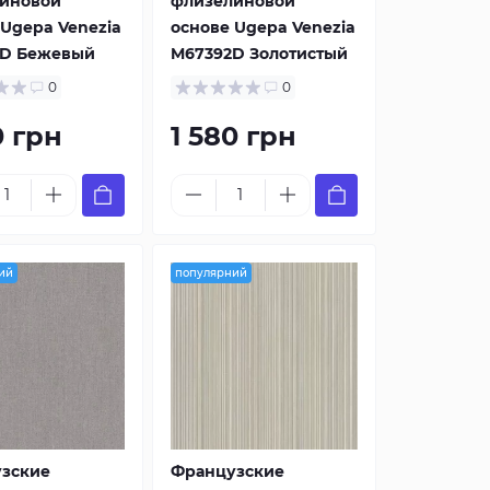
иновой
флизелиновой
 Ugepa Venezia
основе Ugepa Venezia
D Бежевый
M67392D Золотистый
0
0
0 грн
1 580 грн
ий
популярний
зские
Французские