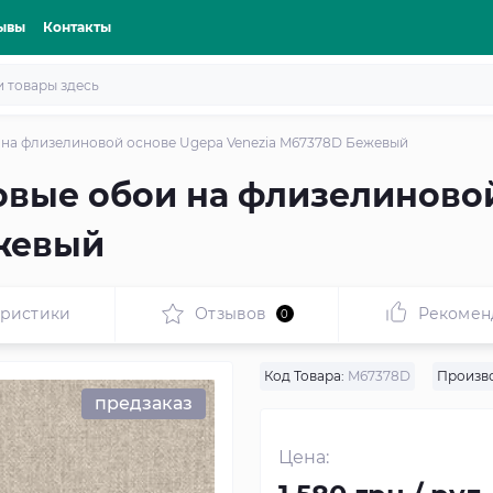
ывы
Контакты
на флизелиновой основе Ugepa Venezia M67378D Бежевый
вые обои на флизелиново
жевый
еристики
Отзывов
Рекомен
0
Код Товара:
M67378D
Произво
предзаказ
Цена: