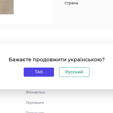
Страна
Бажаєте продовжити українською?
10.05 м
106 см
ТАК
Русский
Бежевый
Флизелин
Германия