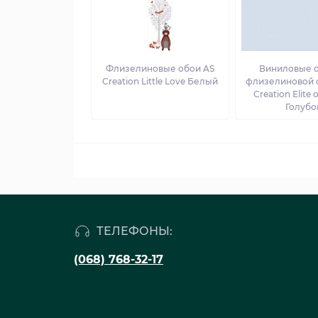
Флизелиновые обои AS
Виниловые о
Creation Little Love Белый
флизелиновой 
Creation Elite 
Голубо
ТЕЛЕФОНЫ:
(068) 768-32-17