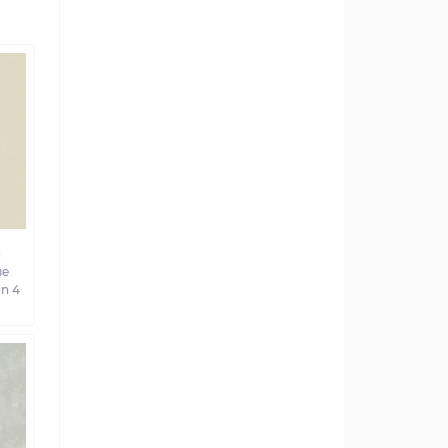
а
ве
on 4