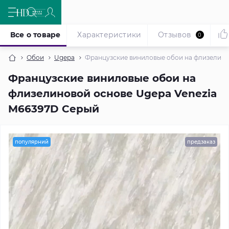
Все о товаре
Характеристики
Отзывов
0
Обои
Ugepa
Французские виниловые обои на флизелино
Французские виниловые обои на
флизелиновой основе Ugepa Venezia
M66397D Серый
популярний
предзаказ