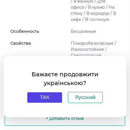
/ В ванную / Для
офиса / В кухню / На
стену / В коридор / В
кафе / В гостиную
Особенность
Бесшовные
Свойства
Пожаробезопасные /
Износостойкие /
Светостойкие
Бажаєте продовжити
Отзывы
українською?
0
/ 5
ТАК
Русский
средний рейтинг товара
+ Добавить отзыв