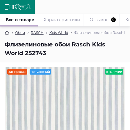
Все о товаре
Характеристики
Отзывов
К
0
Обои
RASCH
Kids World
Флизелиновые обои Rasch Kid
Флизелиновые обои Rasch Kids
World 252743
хит продаж
популярний
в наличии