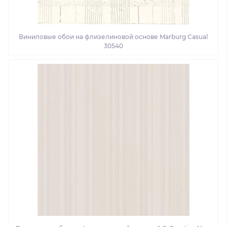
Виниловые обои на флизелиновой основе Marburg Casual
30540