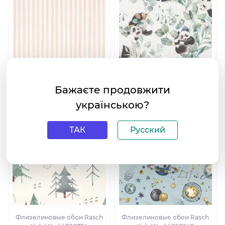
Флизелиновые обои Rasch
Флизелиновые обои Rasch
Бажаєте продовжити
Kids World 252750
Kids World 301144
українською?
ТАК
Русский
Флизелиновые обои Rasch
Флизелиновые обои Rasch